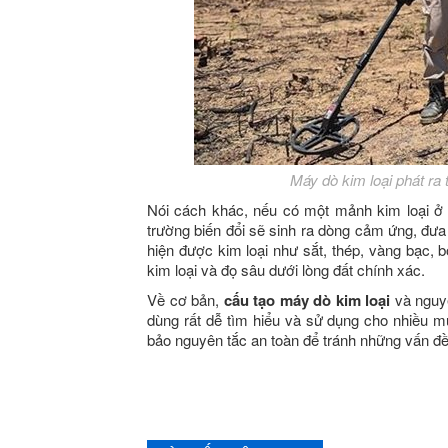
Máy dò kim loại phát ra t
Nói cách khác, nếu có một mảnh kim loại ở 
trường biến đổi sẽ sinh ra dòng cảm ứng, đưa 
hiện được kim loại như sắt, thép, vàng bạc, 
kim loại và đọ sâu dưới lòng đất chính xác.
Về cơ bản,
cấu tạo máy dò kim loại
và nguyê
dùng rất dễ tìm hiểu và sử dụng cho nhiều 
bảo nguyên tắc an toàn để tránh những vấn 