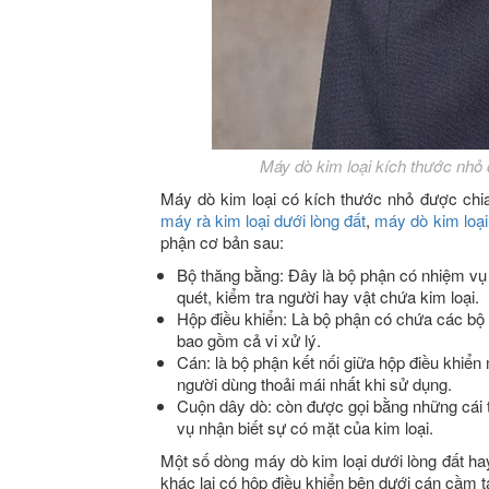
Máy dò kim loại kích thước nhỏ
Máy dò kim loại có kích thước nhỏ được chi
máy rà kim loại dưới lòng đất
,
máy dò kim loạ
phận cơ bản sau:
Bộ thăng bằng: Đây là bộ phận có nhiệm vụ
quét, kiểm tra người hay vật chứa kim loại.
Hộp điều khiển: Là bộ phận có chứa các bộ 
bao gồm cả vi xử lý.
Cán: là bộ phận kết nối giữa hộp điều khiể
người dùng thoải mái nhất khi sử dụng.
Cuộn dây dò: còn được gọi bằng những cái 
vụ nhận biết sự có mặt của kim loại.
Một số dòng máy dò kim loại dưới lòng đất hay
khác lại có hộp điều khiển bên dưới cán cầm t