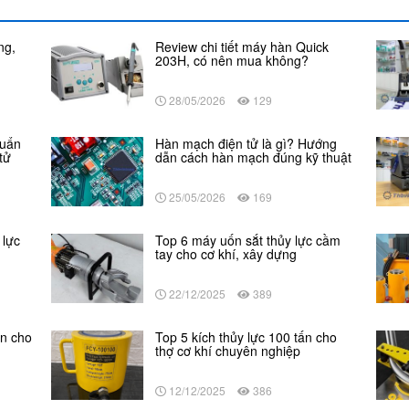
ng,
Review chi tiết máy hàn Quick
203H, có nên mua không?
28/05/2026
129
huẩn
Hàn mạch điện tử là gì? Hướng
tử
dẫn cách hàn mạch đúng kỹ thuật
25/05/2026
169
 lực
Top 6 máy uốn sắt thủy lực cầm
tay cho cơ khí, xây dựng
22/12/2025
389
ền cho
Top 5 kích thủy lực 100 tấn cho
thợ cơ khí chuyên nghiệp
12/12/2025
386