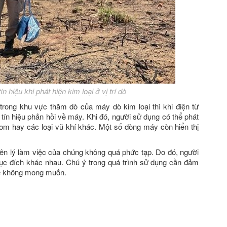
ín hiệu khi phát hiện kim loại ở vị trí dò
trong khu vực thăm dò của máy dò kim loại thì khi điện từ
tín hiệu phản hồi về máy. Khi đó, người sử dụng có thể phát
bom hay các loại vũ khí khác. Một số dòng máy còn hiển thị
n lý làm việc của chúng không quá phức tạp. Do đó, người
mục đích khác nhau. Chú ý trong quá trình sử dụng cần đảm
đề không mong muốn.