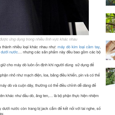
 được ứng dụng trong nhiều lĩnh vực khác nhau
a thành nhiều loại khác nhau như:
máy dò kim loại cầm tay
,
i dưới nước
… nhưng các sản phẩm này đều bao gồm các bộ
 giữ cho máy dò luôn ổn định khi người dùng sử dụng để
phận nhỏ như mạch điện, loa, bảng điều khiển, pin và có thể
n máy dò và cuộn dây, thường có thể điều chỉnh dễ dàng để
tên khác như đầu dò, ăng ten,… là bộ phận thực hiện nhiệm
 dưới nước còn trang bị jack cắm để kết nối với tai nghe, số
ay.