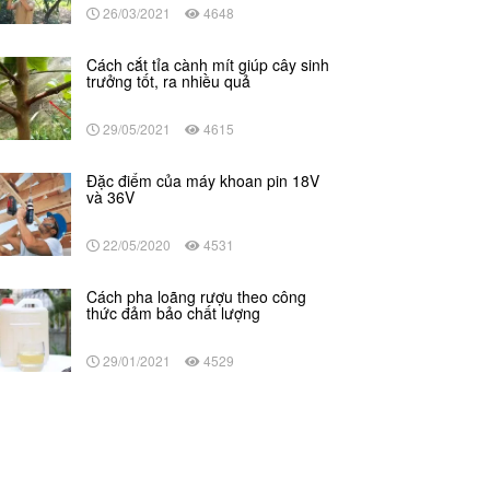
26/03/2021
4648
Cách cắt tỉa cành mít giúp cây sinh
trưởng tốt, ra nhiều quả
29/05/2021
4615
Đặc điểm của máy khoan pin 18V
và 36V
22/05/2020
4531
Cách pha loãng rượu theo công
thức đảm bảo chất lượng
29/01/2021
4529