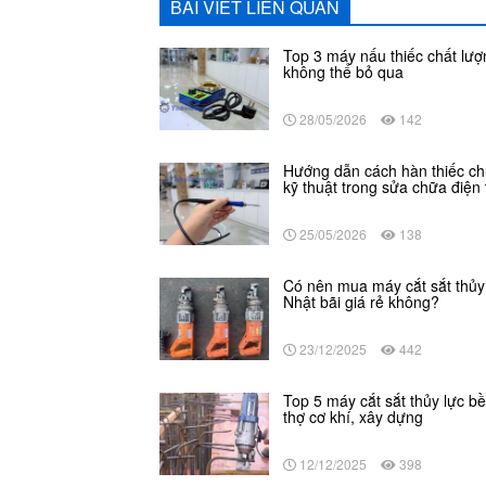
BÀI VIẾT LIÊN QUAN
Top 3 máy nấu thiếc chất lượ
không thể bỏ qua
28/05/2026
142
Hướng dẫn cách hàn thiếc c
kỹ thuật trong sửa chữa điện 
25/05/2026
138
Có nên mua máy cắt sắt thủy
Nhật bãi giá rẻ không?
23/12/2025
442
Top 5 máy cắt sắt thủy lực b
thợ cơ khí, xây dựng
12/12/2025
398