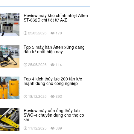
Review máy khò chỉnh nhiệt Atten
ST-862D chi tiết từ A-Z
25/05/2026
170
Top 5 máy hàn Atten xứng đáng
đầu tư nhất hiện nay
25/05/2026
114
Top 4 kích thủy lực 200 tấn lực
mạnh dùng cho công nghiệp
18/12/2025
392
Review máy uốn ống thủy lực
SWG-4 chuyên dụng cho thợ cơ
khí
11/12/2025
389