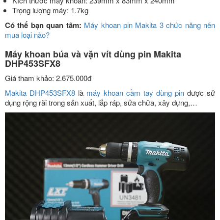
Kích thước máy khoan: 239mm x 83mm x 240mm
Trọng lượng máy: 1.7kg
Có thể bạn quan tâm:
Máy khoan pin Makita 3 chức năng nên
mua loại nào?
Máy khoan búa và vặn vít dùng pin Makita
DHP453SFX8
Giá tham khảo: 2.675.000đ
Makita DHP453SFX8
là
máy khoan cầm tay dùng pin
được sử
dụng rộng rãi trong sản xuất, lắp ráp, sửa chữa, xây dựng,…