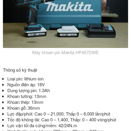
Máy khoan pin Makita HP457DWE
Thông số kỹ thuật
Loại pin: lithium-ion
Nguồn điện áp: 18V
Dung lượng pin: 1.3Ah
Khoan tường: 13mm
Khoan thép: 13mm
Khoan gỗ: 36mm
Lực đập/phút: Cao 0 – 21,000; Thấp 0 – 6,000 lần/phút
Tốc độ không tải: Cao 0 – 1,400, Thấp: 0 – 400 vòng/phút
Lực vặn tối đa cứng/mềm: 42/24N.m