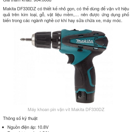
Makita DF330DZ có thiết kế nhỏ gọn, có thể dùng để vặn vít hiệu
quả trên kim loại, gỗ, vật liệu mềm,… nên được ứng dụng phổ
biến trong các ngành nghề cơ khí hay sửa chữa xe, máy móc.
Máy khoan pin vặn vít Makita DF330DZ
Thông số kỹ thuật
Nguồn điện áp: 10.8V