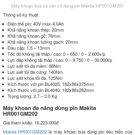
Máy khoan búa và vặn vít dùng pin Makita HP001GM201
Thông số kỹ thuật
Điện thế pin: 40V max-4.0Ah
Khả năng khoan thép: 20mm
Khả năng khoan gỗ: 76mm
Khả năng khoan tường gạch: 20mm
Đầu cặp: 1.5 – 13mm
Tốc độ không tải thấp / cao: 0 – 650 / 0 – 2.600v/p
Lực đập không tải thấp / cao: 0 – 9.750 / 0 – 39.000l/p
Lực siết tối đa mềm: 68Nm
Lực siết tối đa cứng: 140Nm
Lực siết khóa tối đa: 125Nm
Kích thước với pin BL4025: 182x86x275mm
Kích thước với pin BL4040: 182x86x282mm
Trọng lượng: 2.7 – 3.0 Kg
Máy khoan đa năng dùng pin Makita
HR001GM202
Giá tham khảo: 16.223.000đ
Makita HR001GM202
là máy khoan búa dùng pin tiêu biểu của