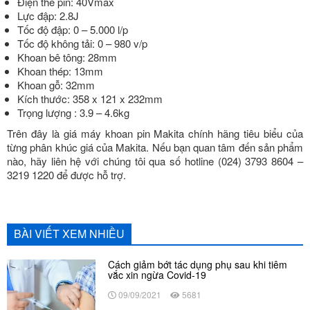
Điện thế pin: 40Vmax
Lực đập: 2.8J
Tốc độ đập: 0 – 5.000 l/p
Tốc độ không tải: 0 – 980 v/p
Khoan bê tông: 28mm
Khoan thép: 13mm
Khoan gỗ: 32mm
Kích thước: 358 x 121 x 232mm
Trọng lượng : 3.9 – 4.6kg
Trên đây là giá máy khoan pin Makita chính hãng tiêu biểu của
từng phân khúc giá của Makita. Nếu bạn quan tâm đến sản phẩm
nào, hãy liên hệ với chúng tôi qua số hotline (024) 3793 8604 –
3219 1220 để được hỗ trợ.
BÀI VIẾT XEM NHIỀU
Cách giảm bớt tác dụng phụ sau khi tiêm
vắc xin ngừa Covid-19
09/09/2021
5681