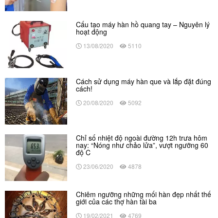
Cấu tạo máy hàn hồ quang tay – Nguyên lý
hoạt động
13/08/2020
5110
Cách sử dụng máy hàn que và lắp đặt đúng
cách!
20/08/2020
5092
Chỉ số nhiệt độ ngoài đường 12h trưa hôm
nay: “Nóng như chảo lửa”, vượt ngưỡng 60
độ C
23/06/2020
4878
Chiêm ngưỡng những mối hàn đẹp nhất thế
giới của các thợ hàn tài ba
19/02/2021
4769