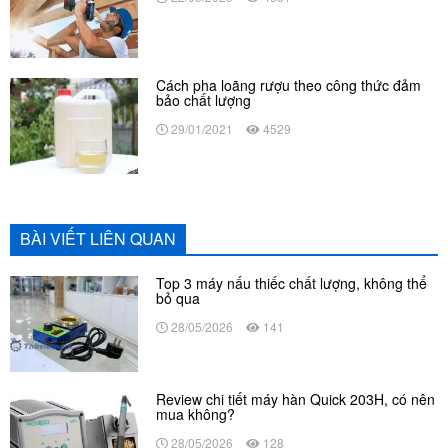
Cách pha loãng rượu theo công thức đảm
bảo chất lượng
29/01/2021
4529
BÀI VIẾT LIÊN QUAN
Top 3 máy nấu thiếc chất lượng, không thể
bỏ qua
28/05/2026
141
Review chi tiết máy hàn Quick 203H, có nên
mua không?
28/05/2026
128