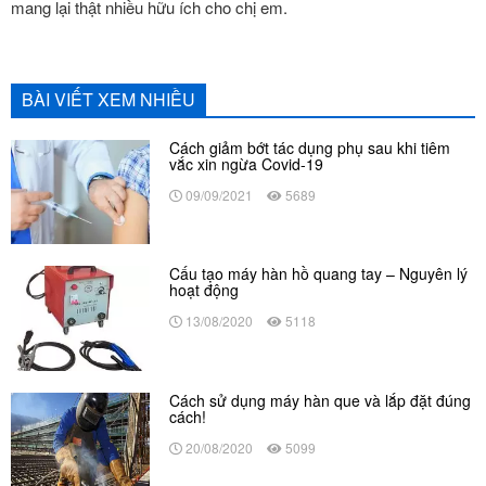
mang lại thật nhiều hữu ích cho chị em.
BÀI VIẾT XEM NHIỀU
Cách giảm bớt tác dụng phụ sau khi tiêm
vắc xin ngừa Covid-19
09/09/2021
5689
Cấu tạo máy hàn hồ quang tay – Nguyên lý
hoạt động
13/08/2020
5118
Cách sử dụng máy hàn que và lắp đặt đúng
cách!
20/08/2020
5099