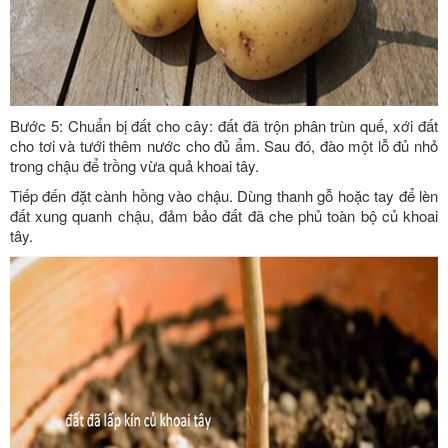
Bước 5: Chuẩn bị đất cho cây: đất đã trộn phân trùn quế, xới đất
cho tơi và tưới thêm nước cho đủ ẩm. Sau đó, đào một lỗ đủ nhỏ
trong chậu để trồng vừa quả khoai tây.
Tiếp đến đặt cành hồng vào chậu. Dùng thanh gỗ hoặc tay để lèn
đất xung quanh chậu, đảm bảo đất đã che phủ toàn bộ củ khoai
tây.