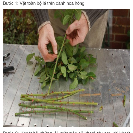
Bước 1: Vặt toàn bộ lá trên cành hoa hồng
Bước 2: Khoét bỏ những lỗi, mắt trên củ khoai tây sau đó khoét