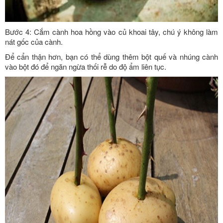
Bước 4: Cắm cành hoa hồng vào củ khoai tây, chú ý không làm
nát gốc của cành.
Để cẩn thận hơn, bạn có thể dùng thêm bột quế và nhúng cành
vào bột đó để ngăn ngừa thối rễ do độ ẩm liên tục.