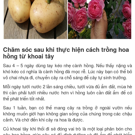
Chăm sóc sau khi thực hiện cách trồng hoa
hồng từ khoai tây
Sau 4 – 5 ngày dùng tay kéo nhẹ cành hồng. Nếu thấy nặng và
khó kéo có nghĩa là cành hồng đã mọc rễ. Lúc này bạn có thể bỏ
vỏ chai nhựa đi, chuyển cây ra chỗ sáng để cây tự sinh trưởng.
Mỗi ngày tưới nước 2 lần sáng chiều, tưới vừa đủ ẩm đất, mùa hè
thì cần phải tưới nhiều nước hơn vì hồng luôn cần đất ẩm để có
thể phát triển tốt nhất.
Sau 1 tuần, bạn có thể mang cây ra trồng ở ngoài vườn nếu
không muốn giới hạn không gian sống của chúng trong các chậu
cảnh. Và chờ đến khi cây ra hoa là được.
Củ khoai tây khi thối đi sẽ đóng vai trò là một loại phân bón cho
cây hoa hồng, giúp cây có đủ dinh dưỡng và độ ẩm để phát triển