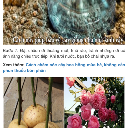
Bước 7: Đặt chậu nơi thoáng mát, khô ráo, tránh những nơi có
ánh nắng chiếu trực tiếp. Khi tưới nước, bạn bỏ chai nhựa ra.
Xem thêm:
Cách chăm sóc cây hoa hồng mùa hè, không cần
phun thuốc bón phân