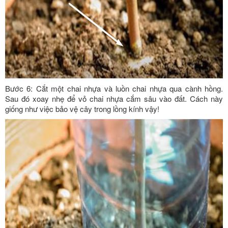
Bước 6: Cắt một chai nhựa và luồn chai nhựa qua cành hồng.
Sau đó xoay nhẹ để vỏ chai nhựa cắm sâu vào đất. Cách này
giống như việc bảo vệ cây trong lồng kính vậy!