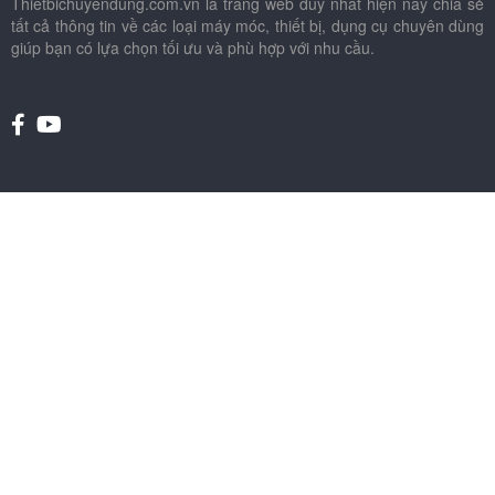
Thietbichuyendung.com.vn là trang web duy nhất hiện nay chia sẻ
tất cả thông tin về các loại máy móc, thiết bị, dụng cụ chuyên dùng
giúp bạn có lựa chọn tối ưu và phù hợp với nhu cầu.