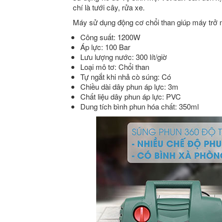
chí là tưới cây, rửa xe.
Máy sử dụng động cơ chổi than giúp máy trở n
Công suất: 1200W
Áp lực: 100 Bar
Lưu lượng nước: 300 lít/giờ
Loại mô tơ: Chổi than
Tự ngắt khi nhả cò súng: Có
Chiều dài dây phun áp lực: 3m
Chất liệu dây phun áp lực: PVC
Dung tích bình phun hóa chất: 350ml