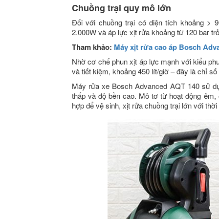
Chuồng trại quy mô lớn
Đối với chuồng trại có diện tích khoảng >
2.000W và áp lực xịt rửa khoảng từ 120 bar trở
Tham khảo:
Máy xịt rửa cao áp Bosch Ad
Nhờ cơ chế phun xịt áp lực mạnh với kiểu phu
và tiết kiệm, khoảng 450 lít/giờ – đây là chỉ số
Máy rửa xe Bosch Advanced AQT 140 sử dụng
thấp và độ bền cao. Mô tơ từ hoạt động êm, có
hợp để vệ sinh, xịt rửa chuồng trại lớn với thời 