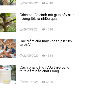
26/03/2021
4648
Cách cắt tỉa cành mít giúp cây sinh
trưởng tốt, ra nhiều quả
29/05/2021
4616
Đặc điểm của máy khoan pin 18V
và 36V
22/05/2020
4534
Cách pha loãng rượu theo công
thức đảm bảo chất lượng
29/01/2021
4530