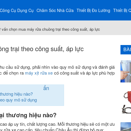
Công Cụ Dụng Cụ
Chăm Sóc Nhà Cửa
Thiết Bị Đo Lường
Thiết Bị 
 vấn chọn mua máy rửa chuồng trại theo công suất, áp lực
g trại theo công suất, áp lực
BÀ
hu cầu sử dụng, phải nhìn vào quy mô sử dụng và đánh giá
c để chọn ra
máy xịt rửa xe
có công suất và áp lực phù hợp
ẩn
 thương hiệu nào?
heo quy mô sử dụng
ại thương hiệu nào?
 cao áp uy tín, chất lượng cao. Mỗi thương hiệu sẽ có một ưu
 rửa xe cao cấp, tiêu chuẩn Châu Âu thì đừng bỏ qua: