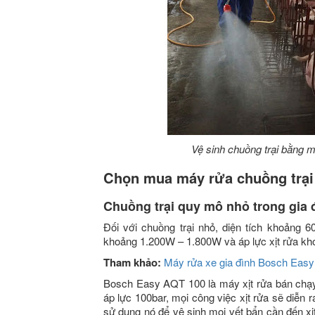
Vệ sinh chuồng trại bằng má
Chọn mua máy rửa chuồng trại
Chuồng trại quy mô nhỏ trong gia 
Đối với chuồng trại nhỏ, diện tích khoảng 
khoảng 1.200W – 1.800W và áp lực xịt rửa kho
Tham khảo:
Máy rửa xe gia đình Bosch Eas
Bosch Easy AQT 100 là máy xịt rửa bán chạy
áp lực 100bar, mọi công việc xịt rửa sẽ diễn r
sử dụng nó để vệ sinh mọi vết bẩn cần đến xịt