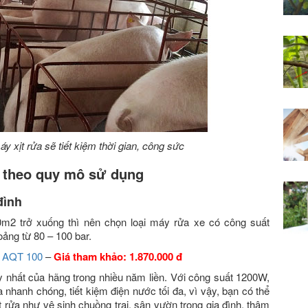
y xịt rửa sẽ tiết kiệm thời gian, công sức
 theo quy mô sử dụng
đình
60m2 trở xuống thì nên chọn loại máy rửa xe có công suất
ảng từ 80 – 100 bar.
y AQT 100
–
Giá tham khảo: 1.870.000 đ
 nhất của hãng trong nhiều năm liền. Với công suất 1200W,
a nhanh chóng, tiết kiệm điện nước tối đa, vì vậy, bạn có thể
 rửa như vệ sinh chuồng trại, sân vườn trong gia đình, thậm