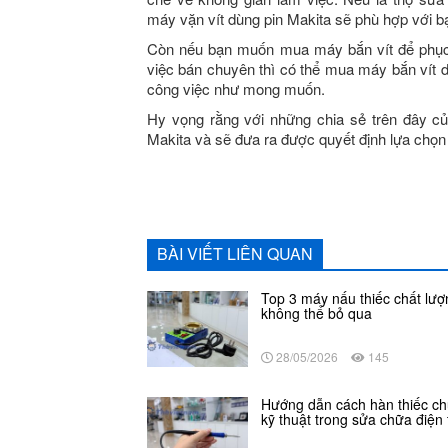
máy vặn vít dùng pin Makita sẽ phù hợp với b
Còn nếu bạn muốn mua máy bắn vít để phục 
việc bán chuyên thì có thể mua máy bắn vít 
công việc như mong muốn.
Hy vọng rằng với những chia sẻ trên đây củ
Makita và sẽ đưa ra được quyết định lựa chọn
BÀI VIẾT LIÊN QUAN
Top 3 máy nấu thiếc chất lượ
không thể bỏ qua
28/05/2026
145
Hướng dẫn cách hàn thiếc c
kỹ thuật trong sửa chữa điện 