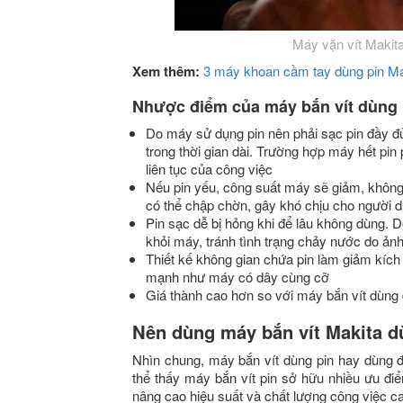
Máy vặn vít Makita 
Xem thêm:
3 máy khoan cầm tay dùng pin Ma
Nhược điểm của máy bắn vít dùng 
Do máy sử dụng pin nên phải sạc pin đầy đủ
trong thời gian dài. Trường hợp máy hết pin
liên tục của công việc
Nếu pin yếu, công suất máy sẽ giảm, khôn
có thể chập chờn, gây khó chịu cho người 
Pin sạc dễ bị hỏng khi để lâu không dùng. D
khỏi máy, tránh tình trạng chảy nước do ản
Thiết kế không gian chứa pin làm giảm kíc
mạnh như máy có dây cùng cỡ
Giá thành cao hơn so với máy bắn vít dùng 
Nên dùng máy bắn vít Makita d
Nhìn chung, máy bắn vít dùng pin hay dùng 
thể thấy máy bắn vít pin sở hữu nhiều ưu điể
nâng cao hiệu suất và chất lượng công việc c