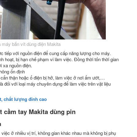
máy bắn vít dùng điện Makita
ực tiếp với nguồn điện để cung cấp năng lượng cho máy.
inh hoạt, bị hạn chế phạm vi làm việc. Đồng thời tốn thời gian
i xa nguồn điện.
hông ổn định
cẩn thận hoặc ổ điện bị hở, làm việc ở nơi ẩm ướt,…
à đối với loại máy chuyên dụng để làm việc trên vật liệu
t, chất lượng đỉnh cao
 cầm tay Makita dùng pin
n
 việc ở nhiều vị trí, không gian khác nhau mà không bị phụ