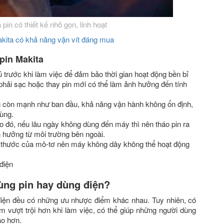
pin có thiết kế nhỏ gọn, linh hoạt
kita có khả năng vặn vít đáng mua
pin Makita
 trước khi làm việc để đảm bảo thời gian hoạt động bền bỉ
 phải sạc hoặc thay pin mới có thể làm ảnh hưởng đến tính
g còn mạnh như ban đầu, khả năng vận hành không ổn định,
dùng.
o đó, nếu lâu ngày không dùng đến máy thì nên tháo pin ra
h hưởng từ môi trường bên ngoài.
h thước của mô-tơ nên máy không dây không thể hoạt động
điện
ùng pin hay dùng điện?
điện đều có những ưu nhược điểm khác nhau. Tuy nhiên, có
m vượt trội hơn khi làm việc, có thể giúp những người dùng
ao hơn.