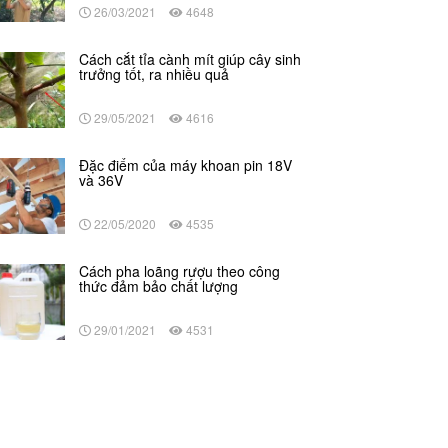
26/03/2021
4648
Cách cắt tỉa cành mít giúp cây sinh
trưởng tốt, ra nhiều quả
29/05/2021
4616
Đặc điểm của máy khoan pin 18V
và 36V
22/05/2020
4535
Cách pha loãng rượu theo công
thức đảm bảo chất lượng
29/01/2021
4531