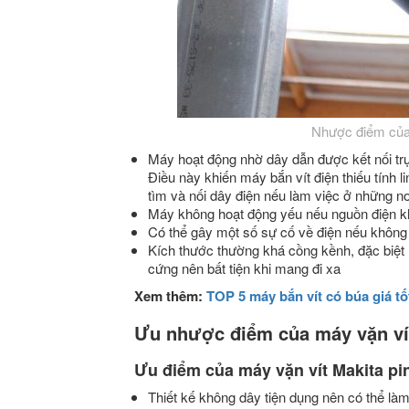
Nhược điểm của 
Máy hoạt động nhờ dây dẫn được kết nối tr
Điều này khiến máy bắn vít điện thiếu tính l
tìm và nối dây điện nếu làm việc ở những nơ
Máy không hoạt động yếu nếu nguồn điện k
Có thể gây một số sự cố về điện nếu không 
Kích thước thường khá cồng kềnh, đặc biệt l
cứng nên bất tiện khi mang đi xa
Xem thêm:
TOP 5 máy bắn vít có búa giá tố
Ưu nhược điểm của máy vặn vít
Ưu điểm của máy vặn vít Makita pi
Thiết kế không dây tiện dụng nên có thể làm