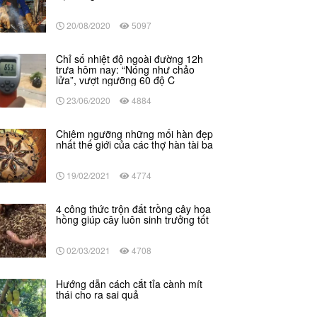
20/08/2020
5097
Chỉ số nhiệt độ ngoài đường 12h
trưa hôm nay: “Nóng như chảo
lửa”, vượt ngưỡng 60 độ C
23/06/2020
4884
Chiêm ngưỡng những mối hàn đẹp
nhất thế giới của các thợ hàn tài ba
19/02/2021
4774
4 công thức trộn đất trồng cây hoa
hồng giúp cây luôn sinh trưởng tốt
02/03/2021
4708
Hướng dẫn cách cắt tỉa cành mít
thái cho ra sai quả