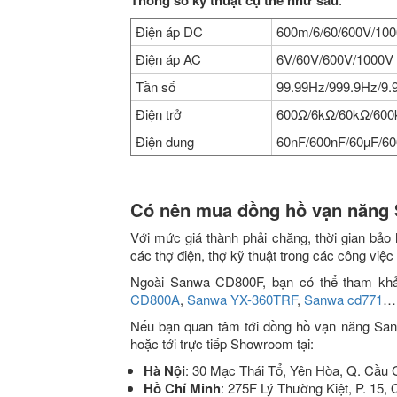
Thông số kỹ thuật cụ thể như sau
Điện áp DC
600m/6/60/600V/10
Điện áp AC
6V/60V/600V/1000V
Tần số
99.99Hz/999.9Hz/9
Điện trở
600Ω/6kΩ/60kΩ/60
Điện dung
60nF/600nF/60µF/6
Có nên mua đồng hồ vạn năng
Với mức giá thành phải chăng, thời gian bảo 
các thợ điện, thợ kỹ thuật trong các công việc
Ngoài Sanwa CD800F, bạn có thể tham kh
CD800A
,
Sanwa YX-360TRF
,
Sanwa cd771
… 
Nếu bạn quan tâm tới đồng hồ vạn năng Sa
hoặc tới trực tiếp Showroom tại:
Hà Nội
: 30 Mạc Thái Tổ, Yên Hòa, Q. Cầu 
Hồ Chí Minh
: 275F Lý Thường Kiệt, P. 15, 