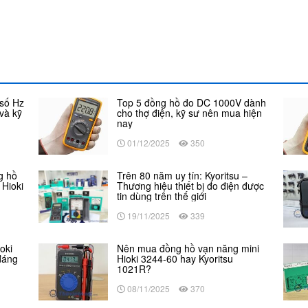
 số Hz
Top 5 đồng hồ đo DC 1000V dành
và kỹ
cho thợ điện, kỹ sư nên mua hiện
nay
01/12/2025
350
g hồ
Trên 80 năm uy tín: Kyoritsu –
Hioki
Thương hiệu thiết bị đo điện được
tin dùng trên thế giới
19/11/2025
339
oki
Nên mua đồng hồ vạn năng mini
đáng
Hioki 3244-60 hay Kyoritsu
1021R?
08/11/2025
370