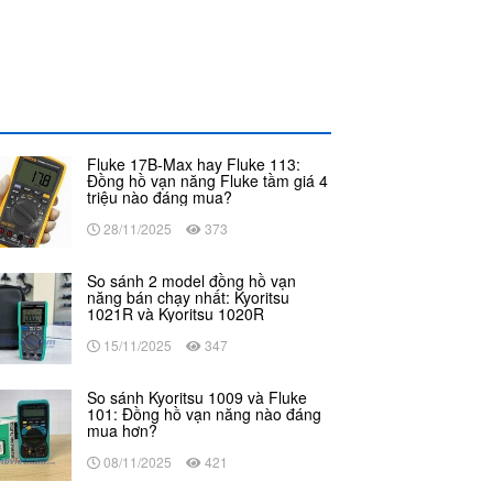
Fluke 17B-Max hay Fluke 113:
Đồng hồ vạn năng Fluke tầm giá 4
triệu nào đáng mua?
28/11/2025
373
So sánh 2 model đồng hồ vạn
năng bán chạy nhất: Kyoritsu
1021R và Kyoritsu 1020R
15/11/2025
347
So sánh Kyoritsu 1009 và Fluke
101: Đồng hồ vạn năng nào đáng
mua hơn?
08/11/2025
421