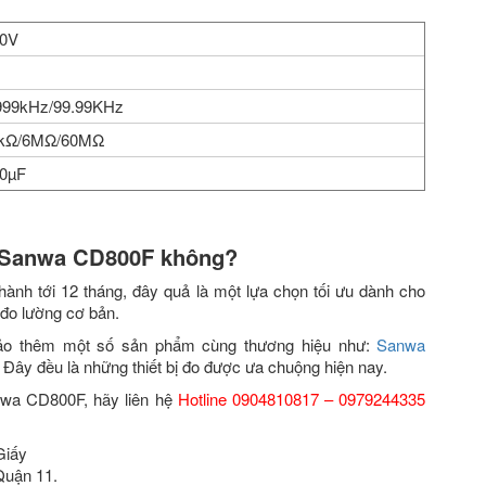
00V
.999kHz/99.99KHz
0kΩ/6MΩ/60MΩ
00µF
 Sanwa CD800F không?
hành tới 12 tháng, đây quả là một lựa chọn tối ưu dành cho
 đo lường cơ bản.
ảo thêm một số sản phẩm cùng thương hiệu như:
Sanwa
Đây đều là những thiết bị đo được ưa chuộng hiện nay.
nwa CD800F, hãy liên hệ
Hotline 0904810817 – 0979244335
Giấy
Quận 11.