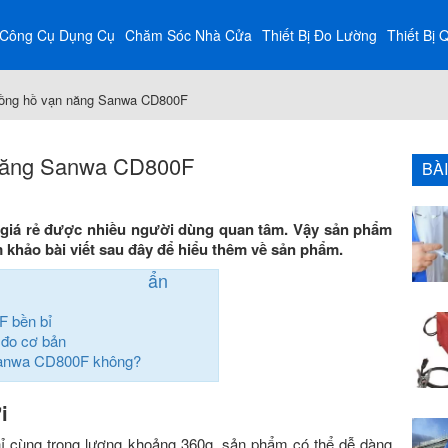
Công Cụ Dụng Cụ
Chăm Sóc Nhà Cửa
Thiết Bị Đo Lường
Thiết Bị 
 đồng hồ vạn năng Sanwa CD800F
n năng Sanwa CD800F
BÀ
giá rẻ được nhiều người dùng quan tâm. Vậy sản phẩm
 khảo bài viết sau đây để hiểu thêm về sản phẩm.
ẩn
 bền bỉ
đo cơ bản
Sanwa CD800F không?
i
chỉ cùng trọng lượng khoảng 360g, sản phẩm có thể dễ dàng