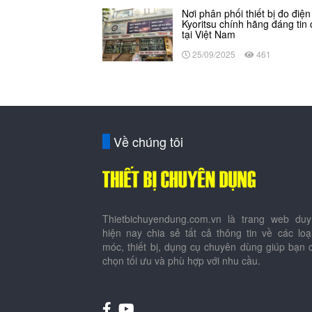
Nơi phân phối thiết bị đo điện
Kyoritsu chính hãng đáng tin
tại Việt Nam
25/09/2025
461
Về chúng tôi
Thietbichuyendung.com.vn là trang web duy
hiện nay chia sẻ tất cả thông tin về các lo
móc, thiết bị, dụng cụ chuyên dùng giúp bạn 
chọn tối ưu và phù hợp với nhu cầu.