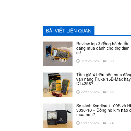
BÀI VIẾT LIÊN QUAN
Review top 3 đồng hồ đo tần
đáng mua dành cho thợ điện 
sư
01/12/2025
390
Tầm giá 4 triệu nên mua đồn
vạn năng Fluke 15B-Max hay 
DT4256?
22/11/2025
365
So sánh Kyoritsu 1109S và Hi
3030-10 – Đồng hồ kim nào 
mua hơn?
15/11/2025
374