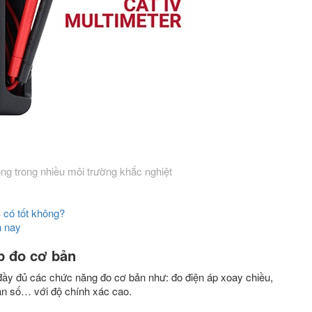
 trong nhiều môi trường khắc nghiệt
có tốt không?
n nay
p đo cơ bản
 đủ các chức năng đo cơ bản như: đo điện áp xoay chiều,
tần số… với độ chính xác cao.