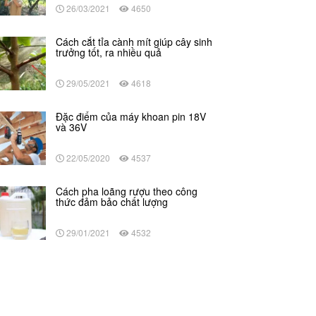
26/03/2021
4650
Cách cắt tỉa cành mít giúp cây sinh
trưởng tốt, ra nhiều quả
29/05/2021
4618
Đặc điểm của máy khoan pin 18V
và 36V
22/05/2020
4537
Cách pha loãng rượu theo công
thức đảm bảo chất lượng
29/01/2021
4532