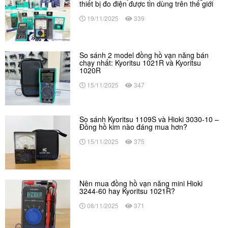
thiết bị đo điện được tin dùng trên thế giới
19/11/2025
339
So sánh 2 model đồng hồ vạn năng bán
chạy nhất: Kyoritsu 1021R và Kyoritsu
1020R
15/11/2025
347
So sánh Kyoritsu 1109S và Hioki 3030-10 –
Đồng hồ kim nào đáng mua hơn?
15/11/2025
375
Nên mua đồng hồ vạn năng mini Hioki
3244-60 hay Kyoritsu 1021R?
08/11/2025
371