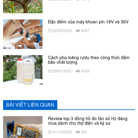
Đặc điểm của máy khoan pin 18V và 36V
22/05/2020
4537
Cách pha loãng rượu theo công thức đảm
bảo chất lượng
29/01/2021
4533
BÀI VIẾT LIÊN QUAN
Review top 3 đồng hồ đo tần số Hz đáng
mua dành cho thợ điện và kỹ sư
01/12/2025
391