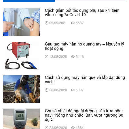
Cách giảm bớt tác dụng phụ sau khi tiêm
vắc xin ngừa Covid-19
09/09/2021
5687
Cấu tạo máy hàn hồ quang tay – Nguyên lý
hoạt động
13/08/2020
5116
Cách sử dụng máy hàn que và lắp đặt đúng
cách!
20/08/2020
5097
Chỉ số nhiệt độ ngoài đường 12h trưa hôm
nay: “Nóng như chảo lửa”, vượt ngưỡng 60
độ C
23/06/2020
4884