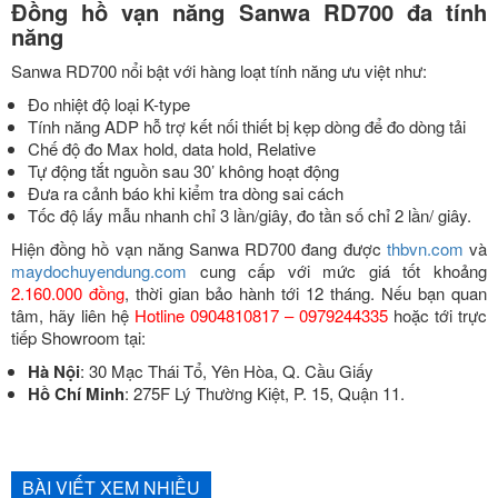
Đồng hồ vạn năng Sanwa RD700 đa tính
năng
Sanwa RD700 nổi bật với hàng loạt tính năng ưu việt như:
Đo nhiệt độ loại K-type
Tính năng ADP hỗ trợ kết nối thiết bị kẹp dòng để đo dòng tải
Chế độ đo Max hold, data hold, Relative
Tự động tắt nguồn sau 30’ không hoạt động
Đưa ra cảnh báo khi kiểm tra dòng sai cách
Tốc độ lấy mẫu nhanh chỉ 3 lần/giây, đo tần số chỉ 2 lần/ giây.
Hiện đồng hồ vạn năng Sanwa RD700 đang được
thbvn.com
và
maydochuyendung.com
cung cấp với mức giá tốt khoảng
2.160.000 đồng
, thời gian bảo hành tới 12 tháng. Nếu bạn quan
tâm, hãy liên hệ
Hotline 0904810817 – 0979244335
hoặc tới trực
tiếp Showroom tại:
Hà Nội
: 30 Mạc Thái Tổ, Yên Hòa, Q. Cầu Giấy
Hồ Chí Minh
: 275F Lý Thường Kiệt, P. 15, Quận 11.
BÀI VIẾT XEM NHIỀU