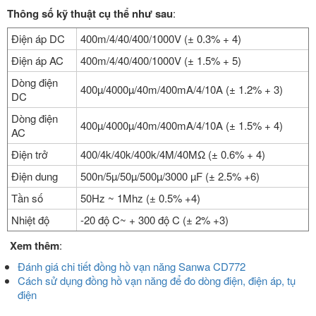
Thông số kỹ thuật cụ thể như sau
:
Điện áp DC
400m/4/40/400/1000V (± 0.3% + 4)
Điện áp AC
400m/4/40/400/1000V (± 1.5% + 5)
Dòng điện
400µ/4000µ/40m/400mA/4/10A (± 1.2% + 3)
DC
Dòng điện
400µ/4000µ/40m/400mA/4/10A (± 1.5% + 4)
AC
Điện trở
400/4k/40k/400k/4M/40MΩ (± 0.6% + 4)
Điện dung
500n/5µ/50µ/500µ/3000 µF (± 2.5% +6)
Tần số
50Hz ~ 1Mhz (± 0.5% +4)
Nhiệt độ
-20 độ C~ + 300 độ C (± 2% +3)
Xem thêm
:
Đánh giá chi tiết đồng hồ vạn năng Sanwa CD772
Cách sử dụng đồng hồ vạn năng để đo dòng điện, điện áp, tụ
điện