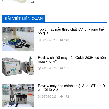
BÀI VIẾT LIÊN QUAN
Top 3 máy nấu thiếc chất lượng, không thể
bỏ qua
28/05/2026
143
Review chi tiết máy hàn Quick 203H, có nên
mua không?
28/05/2026
131
Review máy khò chỉnh nhiệt Atten ST-862D
chi tiết từ A-Z
25/05/2026
172