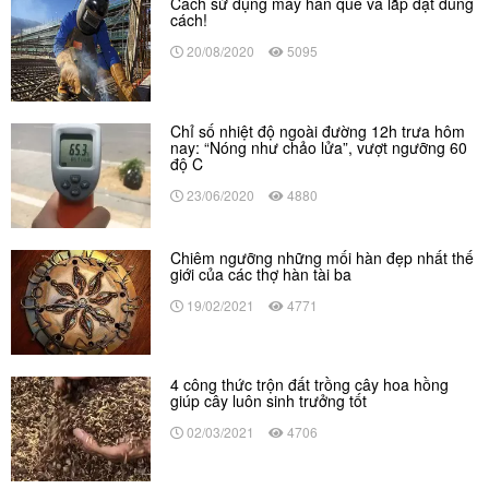
Cách sử dụng máy hàn que và lắp đặt đúng
cách!
20/08/2020
5095
Chỉ số nhiệt độ ngoài đường 12h trưa hôm
nay: “Nóng như chảo lửa”, vượt ngưỡng 60
độ C
23/06/2020
4880
Chiêm ngưỡng những mối hàn đẹp nhất thế
giới của các thợ hàn tài ba
19/02/2021
4771
4 công thức trộn đất trồng cây hoa hồng
giúp cây luôn sinh trưởng tốt
02/03/2021
4706