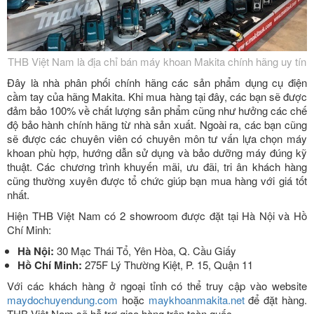
THB Việt Nam là địa chỉ bán máy khoan Makita chính hãng uy tín
Đây là nhà phân phối chính hãng các sản phẩm dụng cụ điện
cầm tay của hãng Makita. Khi mua hàng tại đây, các bạn sẽ được
đảm bảo 100% về chất lượng sản phẩm cũng như hưởng các chế
độ bảo hành chính hãng từ nhà sản xuất. Ngoài ra, các bạn cũng
sẽ được các chuyên viên có chuyên môn tư vấn lựa chọn máy
khoan phù hợp, hướng dẫn sử dụng và bảo dưỡng máy đúng kỹ
thuật. Các chương trình khuyến mãi, ưu đãi, tri ân khách hàng
cũng thường xuyên được tổ chức giúp bạn mua hàng với giá tốt
nhất.
Hiện THB Việt Nam có 2 showroom được đặt tại Hà Nội và Hồ
Chí Minh:
Hà Nội:
30 Mạc Thái Tổ, Yên Hòa, Q. Cầu Giấy
Hồ Chí Minh:
275F Lý Thường Kiệt, P. 15, Quận 11
Với các khách hàng ở ngoại tỉnh có thể truy cập vào website
maydochuyendung.com
hoặc
maykhoanmakita.net
để đặt hàng.
THB Việt Nam sẽ hỗ trợ giao hàng trên toàn quốc.