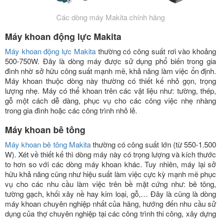
Các dòng máy Makita chính hãng
Máy khoan động lực Makita
Máy khoan động lực Makita
thường có công suất rơi vào khoảng
500-750W. Đây là dòng máy được sử dụng phổ biến trong gia
đình nhờ sở hữu công suất mạnh mẽ, khả năng làm việc ổn định.
Máy khoan thuộc dòng này thường có thiết kế nhỏ gọn, trọng
lượng nhẹ. Máy có thể khoan trên các vật liệu như: tường, thép,
gỗ một cách dễ dàng, phục vụ cho các công việc nhẹ nhàng
trong gia đình hoặc các công trình nhỏ lẻ.
Máy khoan bê tông
Máy khoan bê tông Makita
thường có công suất lớn (từ 550-1.500
W). Xét về thiết kế thì dòng máy này có trọng lượng và kích thước
to hơn so với các dòng máy khoan khác. Tuy nhiên, máy lại sở
hữu khả năng cũng như hiệu suất làm việc cực kỳ mạnh mẽ phục
vụ cho các nhu cầu làm việc trên bề mặt cứng như: bê tông,
tường gạch, khối xây nề hay kim loại, gỗ,… Đây là cũng là dòng
máy khoan chuyên nghiệp nhất của hãng, hướng đến nhu cầu sử
dụng của thợ chuyên nghiệp tại các công trình thi công, xây dựng