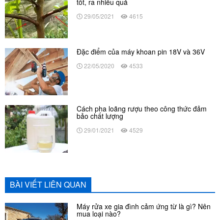
tốt, ra nhiều quả
29/05/2021
4615
Đặc điểm của máy khoan pin 18V và 36V
22/05/2020
4533
Cách pha loãng rượu theo công thức đảm
bảo chất lượng
29/01/2021
4529
BÀI VIẾT LIÊN QUAN
Máy rửa xe gia đình cảm ứng từ là gì? Nên
mua loại nào?