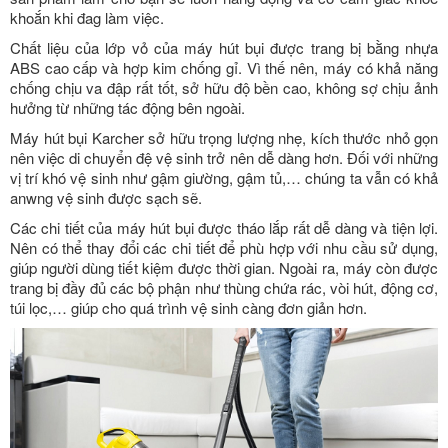
khoắn khi đag làm việc.
Chất liệu của lớp vỏ của máy hút bụi được trang bị bằng nhựa
ABS cao cấp và hợp kim chống gỉ. Vì thế nên, máy có khả năng
chống chịu va đập rất tốt, sở hữu độ bền cao, không sợ chịu ảnh
hưởng từ những tác động bên ngoài.
Máy hút bụi Karcher sở hữu trọng lượng nhẹ, kích thước nhỏ gọn
nên việc di chuyển đệ vệ sinh trở nên dễ dàng hơn. Đối với những
vị trí khó vệ sinh như gậm giường, gậm tủ,… chúng ta vẫn có khả
anwng vệ sinh được sạch sẽ.
Các chi tiết của máy hút bụi được tháo lắp rất dễ dàng và tiện lợi.
Nên có thể thay đổi các chi tiết để phù hợp với nhu cầu sử dụng,
giúp người dùng tiết kiệm được thời gian. Ngoài ra, máy còn được
trang bị đầy đủ các bộ phận như thùng chứa rác, vòi hút, động cơ,
túi lọc,… giúp cho quá trình vệ sinh càng đơn giản hơn.