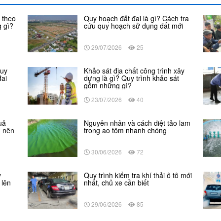
 theo
Quy hoạch đất đai là gì? Cách tra
 gì?
cứu quy hoạch sử dụng đất mới
29/07/2026
25
Quy
Khảo sát địa chất công trình xây
đai
dựng là gì? Quy trình khảo sát
gồm những gì?
23/07/2026
40
uả
Nguyên nhân và cách diệt tảo lam
n nên
trong ao tôm nhanh chóng
30/06/2026
72
y
Quy trình kiểm tra khí thải ô tô mới
 lên
nhất, chủ xe cần biết
29/06/2026
85