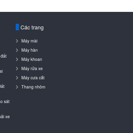
Các trang
Máy mài
Máy hàn
 đất
Máy khoan
Máy rửa xe
ai
Máy cưa cắt
Đất
Thang nhôm
o sát
ải xe