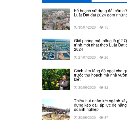
Kế hoạch sử dụng đất căn cứ
Luật Đất đai 2024 gồm những
30/07/2026
15
Giải phóng mặt bằng là gì? 
trình mới nhất theo Luật Đất 
2024
27/07/2026
26
Cách làm tăng độ ngọt cho q
trước thu hoạch mà nhà vườ
biết
30/06/2026
82
Thiếu hụt nhân lực ngành xâ
dựng kéo dài, áp lực đè nặng
doanh nghiệp
30/06/2026
87