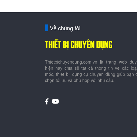
Về chúng tôi
Thietbichuyendung.com.vn là trang web duy
hiện nay chia sẻ tất cả thông tin về các lo
móc, thiết bị, dụng cụ chuyên dùng giúp bạn 
chọn tối ưu và phù hợp với nhu cầu.