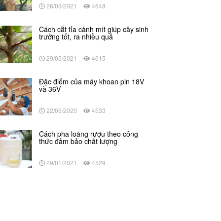
26/03/2021
4648
Cách cắt tỉa cành mít giúp cây sinh
trưởng tốt, ra nhiều quả
29/05/2021
4615
Đặc điểm của máy khoan pin 18V
và 36V
22/05/2020
4533
Cách pha loãng rượu theo công
thức đảm bảo chất lượng
29/01/2021
4529