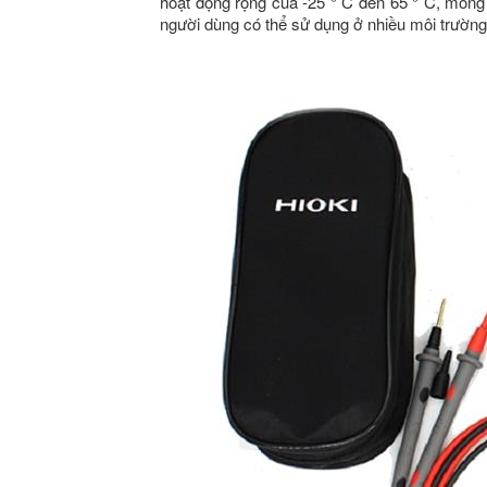
hoạt động rộng của -25 ° C đến 65 ° C, mỏng 
người dùng có thể sử dụng ở nhiều môi trườn