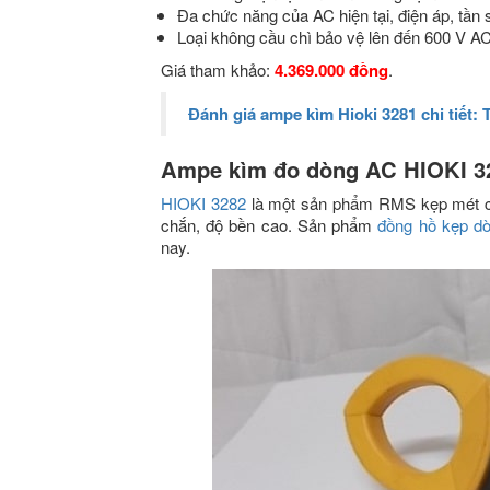
Đa chức năng của AC hiện tại, điện áp, tần 
Loại không cầu chì bảo vệ lên đến 600 V A
Giá tham khảo:
4.369.000 đồng
.
Đánh giá ampe kìm Hioki 3281 chi tiết: 
Ampe kìm đo dòng AC HIOKI 3
HIOKI 3282
là một sản phẩm RMS kẹp mét có 
chắn, độ bền cao. Sản phẩm
đồng hồ kẹp dò
nay.