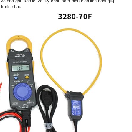
và nhỏ gọn kẹp lõi và tùy chọn cảm biến hiện linh hoạt giúp
g khác nhau.