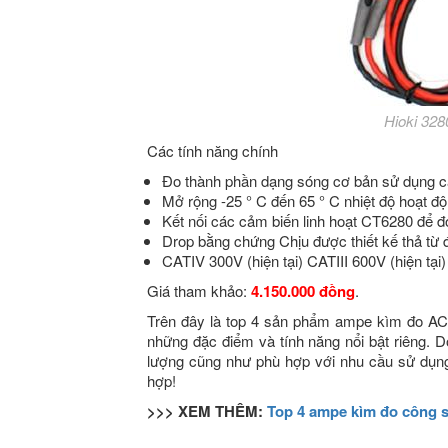
Hioki 328
Các tính năng chính
Đo thành phần dạng sóng cơ bản sử dụng c
Mở rộng -25 ° C đến 65 ° C nhiệt độ hoạt đ
Kết nối các cảm biến linh hoạt CT6280 để đ
Drop bằng chứng Chịu được thiết kế thả từ 
CATIV 300V (hiện tại) CATIII 600V (hiện tại
Giá tham khảo:
4.150.000 đồng
.
Trên đây là top 4 sản phẩm ampe kìm đo AC 
những đặc điểm và tính năng nổi bật riêng. 
lượng cũng như phù hợp với nhu cầu sử dụng
hợp!
>>> XEM THÊM:
Top 4 ampe kìm đo công s