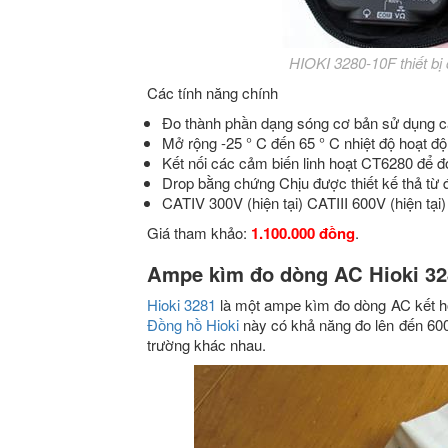
HIOKI 3280-10F thiết bị 
Các tính năng chính
Đo thành phần dạng sóng cơ bản sử dụng c
Mở rộng -25 ° C đến 65 ° C nhiệt độ hoạt đ
Kết nối các cảm biến linh hoạt CT6280 để đ
Drop bằng chứng Chịu được thiết kế thả từ 
CATIV 300V (hiện tại) CATIII 600V (hiện tại
Giá tham khảo:
1.100.000 đồng
.
Ampe kìm đo dòng AC Hioki 32
Hioki 3281
là một ampe kìm đo dòng AC kết hợ
Đồng hồ Hioki
này có khả năng
đo lên đến 60
trường khác nhau.