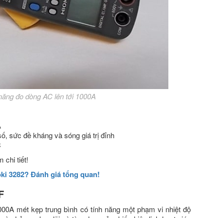
năng đo dòng AC lên tới 1000A
A
số, sức đề kháng và sóng giá trị đỉnh
C
chi tiết!
ki 3282? Đánh giá tổng quan!
0F
0A mét kẹp trung bình có tính năng một phạm vi nhiệt độ