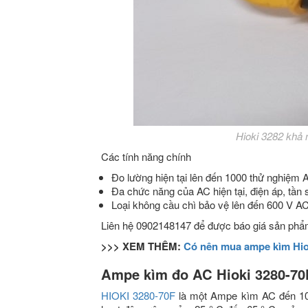
Hioki 3282 khả 
Các tính năng chính
Đo lường hiện tại lên đến 1000 thử nghiệm 
Đa chức năng của AC hiện tại, điện áp, tần 
Loại không cầu chì bảo vệ lên đến 600 V A
Liên hệ 0902148147 để được báo giá sản phẩm 
>>> XEM THÊM:
Có nên mua ampe kìm Hio
Ampe kìm đo AC Hioki 3280-7
HIOKI 3280-70F
là một Ampe kìm AC đến 100