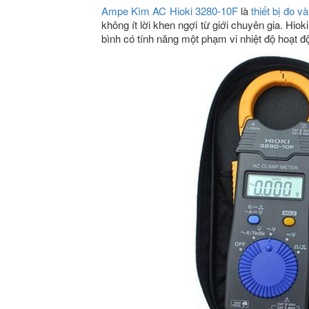
Ampe Kìm AC Hioki 3280-10F
là
thiết bị đo v
không ít lời khen ngợi từ giới chuyên gia. H
bình có tính năng một phạm vi nhiệt độ hoạt đ