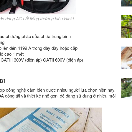
đo dòng AC nổi tiếng thương hiệu Hioki
ác phương pháp sửa chữa trung bình
ộng
o lên đến 4199 A trong dây dày hoặc cặp
độ cao 1 mét
) CATIII 300V (điện áp) CATII 600V (điện áp)
81
p công nghệ cảm biến được nhiều người lựa chọn hiện nay.
0A dòng tải và thiết kế nhỏ gọn, dễ dàng sử dụng ở nhiều môi