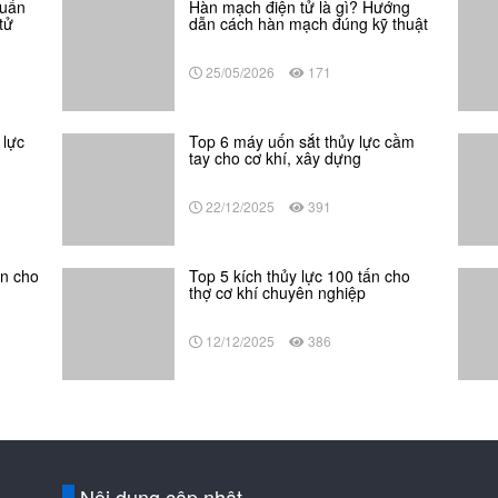
huẩn
Hàn mạch điện tử là gì? Hướng
tử
dẫn cách hàn mạch đúng kỹ thuật
25/05/2026
171
 lực
Top 6 máy uốn sắt thủy lực cầm
tay cho cơ khí, xây dựng
22/12/2025
391
ền cho
Top 5 kích thủy lực 100 tấn cho
thợ cơ khí chuyên nghiệp
12/12/2025
386
Nội dung cập nhật