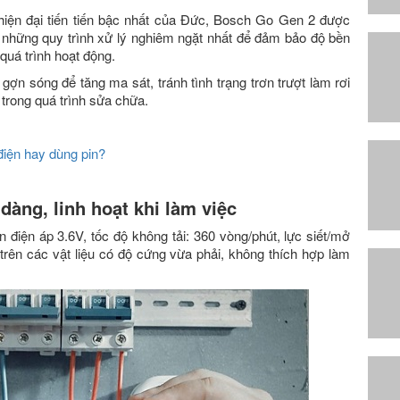
iện đại tiến tiến bậc nhất của Đức, Bosch Go Gen 2 được
 những quy trình xử lý nghiêm ngặt nhất để đảm bảo độ bền
quá trình hoạt động.
 sóng để tăng ma sát, tránh tình trạng trơn trượt làm rơi
trong quá trình sửa chữa.
điện hay dùng pin?
àng, linh hoạt khi làm việc
 điện áp 3.6V, tốc độ không tải: 360 vòng/phút, lực siết/mở
rên các vật liệu có độ cứng vừa phải, không thích hợp làm