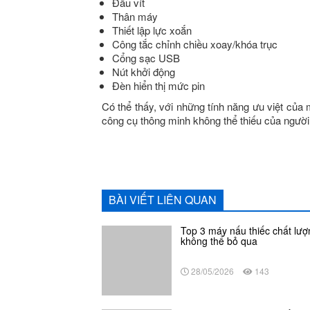
Đầu vít
Thân máy
Thiết lập lực xoắn
Công tắc chỉnh chiều xoay/khóa trục
Cổng sạc USB
Nút khởi động
Đèn hiển thị mức pin
Có thể thấy, với những tính năng ưu việt của
công cụ thông minh không thể thiếu của người 
BÀI VIẾT LIÊN QUAN
Top 3 máy nấu thiếc chất lượ
không thể bỏ qua
28/05/2026
143