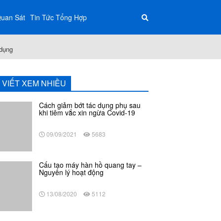
Quan Sát
Tin Tức Tổng Hợp
 dụng
I VIẾT XEM NHIỀU
Cách giảm bớt tác dụng phụ sau
khi tiêm vắc xin ngừa Covid-19
09/09/2021
5683
Cấu tạo máy hàn hồ quang tay –
Nguyên lý hoạt động
13/08/2020
5112