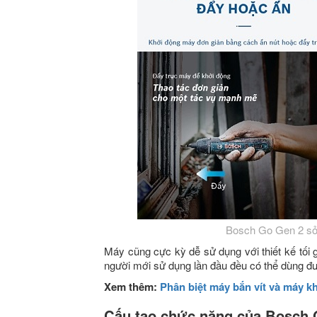
Bosch Go Gen 2 sở
Máy cũng cực kỳ dễ sử dụng với thiết kế tối g
người mới sử dụng lần đầu đều có thể dùng đ
Xem thêm:
Phân biệt máy bắn vít và máy kh
Cấu tạo chức năng của Bosch 