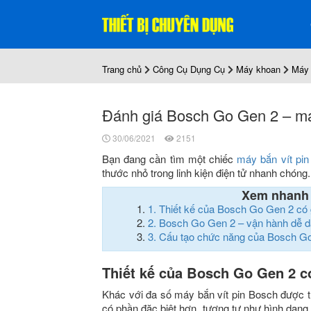
Trang chủ
Công Cụ Dụng Cụ
Máy khoan
Máy 
Đánh giá Bosch Go Gen 2 – máy
30/06/2021
2151
Bạn đang cần tìm một chiếc
máy bắn vít pi
thước nhỏ trong linh kiện điện tử nhanh chón
Xem nhanh
1.
Thiết kế của Bosch Go Gen 2 có g
2.
Bosch Go Gen 2 – vận hành dễ dàn
3.
Cấu tạo chức năng của Bosch G
Thiết kế của Bosch Go Gen 2 có
Khác với đa số máy bắn vít pin Bosch được t
có phần đặc biệt hơn, tương tự như hình dạng