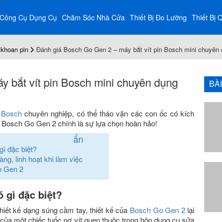
Công Cụ Dụng Cụ
Chăm Sóc Nhà Cửa
Thiết Bị Đo Lường
Thiết Bị 
khoan pin
Đánh giá Bosch Go Gen 2 – máy bắt vít pin Bosch mini chuyên
 bắt vít pin Bosch mini chuyên dụng
BÀ
n Bosch
chuyên nghiệp, có thể tháo vặn các con ốc có kích
g. Bosch Go Gen 2 chính là sự lựa chọn hoàn hảo!
ẩn
ì đặc biệt?
g, linh hoạt khi làm việc
o Gen 2
 gì đặc biệt?
hiết kế dạng súng cầm tay, thiết kế của
Bosch Go Gen 2
lại
 của một chiếc tuốc nơ vít quen thuộc trong hộp dụng cụ sửa