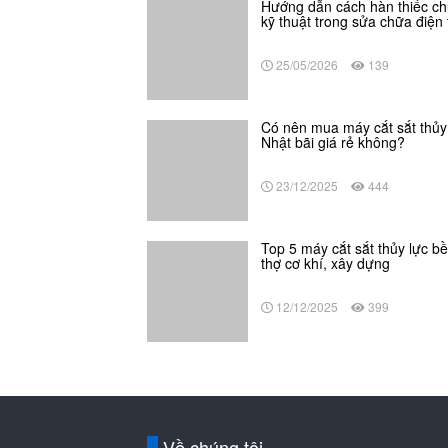
Hướng dẫn cách hàn thiếc c
kỹ thuật trong sửa chữa điện 
25/05/2026
139
Có nên mua máy cắt sắt thủy
Nhật bãi giá rẻ không?
23/12/2025
444
Top 5 máy cắt sắt thủy lực b
thợ cơ khí, xây dựng
12/12/2025
399
Về chúng tôi