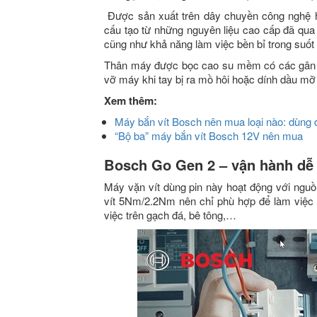
Được sản xuất trên dây chuyền công nghệ h
cấu tạo từ những nguyên liệu cao cấp đã qua
cũng như khả năng làm việc bền bỉ trong suốt 
Thân máy được bọc cao su mềm có các gân gợn
vỡ máy khi tay bị ra mồ hôi hoặc dính dầu mỡ 
Xem thêm:
Máy bắn vít Bosch nên mua loại nào: dùng 
“Bộ ba” máy bắn vít Bosch 12V nên mua
Bosch Go Gen 2 – vận hành dễ d
Máy vặn vít dùng pin này hoạt động với nguồn
vít 5Nm/2.2Nm nên chỉ phù hợp để làm việc t
việc trên gạch đá, bê tông,…