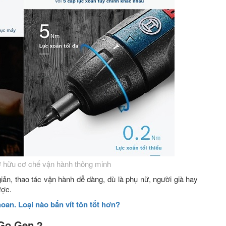
 hữu cơ chế vận hành thông minh
iản, thao tác vận hành dễ dàng, dù là phụ nữ, người già hay
ược.
oan. Loại nào bắn vít tôn tốt hơn?
Go Gen 2