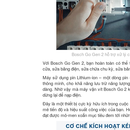
Bosch Go Gen 2 hỗ trợ xử lý c
Với Bosch Go Gen 2, bạn hoàn toàn
có thể 
cửa, sửa bảng điện, sửa chữa chu kỳ, sửa b
Máy sử dụng pin Lithium-ion – một dòng pin
thông minh, cho khả năng lưu trữ năng lượn
dàng. Nhờ vậy mà máy vặn vít Bosch Go 2 kh
dừng lại để nạp điện.
Đây là một thiết bị cực kỳ hữu ích trong cuộ
mẽ tiến độ và hiệu suất công việc của bạn. Hệ 
đạt được mô-men xoắn mục tiêu đem tới những