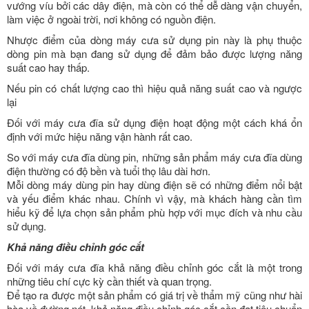
vướng víu bởi các dây điện, mà còn có thể dễ dàng vận chuyển,
làm việc ở ngoài trời, nơi không có nguồn điện.
Nhược điểm của dòng máy cưa sử dụng pin này là phụ thuộc
dòng pin mà bạn đang sử dụng để đảm bảo được lượng năng
suất cao hay thấp.
Nếu pin có chất lượng cao thì hiệu quả năng suất cao và ngược
lại
Đối với máy cưa đĩa sử dụng điện hoạt động một cách khá ổn
định với mức hiệu năng vận hành rất cao.
So với máy cưa đĩa dùng pin, những sản phẩm máy cưa đĩa dùng
điện thường có độ bền và tuổi thọ lâu dài hơn.
Mỗi dòng máy dùng pin hay dùng điện sẽ có những điểm nổi bật
và yếu điểm khác nhau. Chính vì vậy, mà khách hàng cần tìm
hiểu kỹ để lựa chọn sản phẩm phù hợp với mục đích và nhu cầu
sử dụng.
Khả năng điều chỉnh góc cắt
Đối với máy cưa đĩa khả năng điều chỉnh góc cắt là một trong
những tiêu chí cực kỳ cần thiết và quan trọng.
Để tạo ra được một sản phẩm có giá trị về thẩm mỹ cũng như hài
hòa về đường nét, khả năng điều chỉnh góc cắt cần đạt tiêu chuẩn