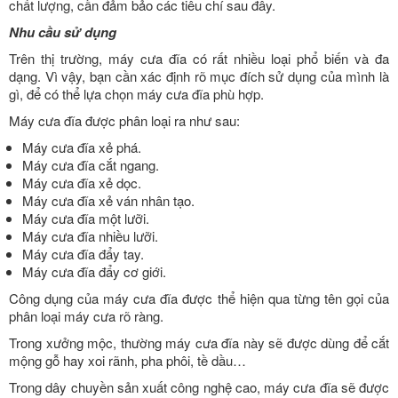
chất lượng, cần đảm bảo các tiêu chí sau đây.
Nhu cầu sử dụng
Trên thị trường, máy cưa đĩa có rất nhiều loại phổ biến và đa
dạng. Vì vậy, bạn cần xác định rõ mục đích sử dụng của mình là
gì, để có thể lựa chọn máy cưa đĩa phù hợp.
Máy cưa đĩa được phân loại ra như sau:
Máy cưa đĩa xẻ phá.
Máy cưa đĩa cắt ngang.
Máy cưa đĩa xẻ dọc.
Máy cưa đĩa xẻ ván nhân tạo.
Máy cưa đĩa một lưỡi.
Máy cưa đĩa nhiều lưỡi.
Máy cưa đĩa đẩy tay.
Máy cưa đĩa đẩy cơ giới.
Công dụng của máy cưa đĩa được thể hiện qua từng tên gọi của
phân loại máy cưa rõ ràng.
Trong xưởng mộc, thường máy cưa đĩa này sẽ được dùng để cắt
mộng gỗ hay xoi rãnh, pha phôi, tề dầu…
Trong dây chuyền sản xuất công nghệ cao, máy cưa đĩa sẽ được