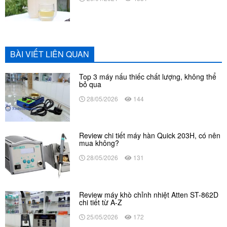
BÀI VIẾT LIÊN QUAN
Top 3 máy nấu thiếc chất lượng, không thể
bỏ qua
28/05/2026
144
Review chi tiết máy hàn Quick 203H, có nên
mua không?
28/05/2026
131
Review máy khò chỉnh nhiệt Atten ST-862D
chi tiết từ A-Z
25/05/2026
172