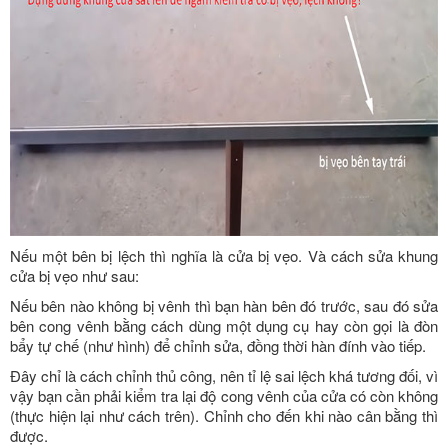
Nếu một bên bị lệch thì nghĩa là cửa bị vẹo. Và cách sửa khung
cửa bị vẹo như sau:
Nếu bên nào không bị vênh thì bạn hàn bên đó trước, sau đó sửa
bên cong vênh bằng cách dùng một dụng cụ hay còn gọi là đòn
bẩy tự chế (như hình) để chỉnh sửa, đồng thời hàn đính vào tiếp.
Đây chỉ là cách chỉnh thủ công, nên tỉ lệ sai lệch khá tương đối, vì
vậy bạn cần phải kiểm tra lại độ cong vênh của cửa có còn không
(thực hiện lại như cách trên). Chỉnh cho đến khi nào cân bằng thì
được.