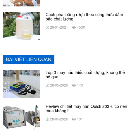
Cách pha loãng rượu theo công thức đảm
bảo chất lượng
29/01/2021
4530
BÀI VIẾT LIÊN QUAN
Top 3 máy nấu thiếc chất lượng, không thể
bỏ qua
28/05/2026
143
Review chi tiết máy hàn Quick 203H, có nên
mua không?
28/05/2026
131