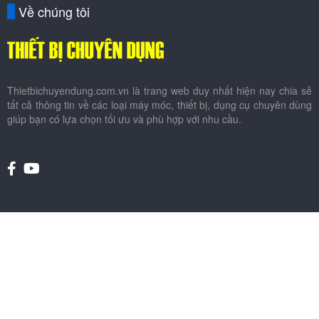
Thietbichuyendung.com.vn là trang web duy nhất hiện nay chia sẻ
tất cả thông tin về các loại máy móc, thiết bị, dụng cụ chuyên dùng
giúp bạn có lựa chọn tối ưu và phù hợp với nhu cầu.