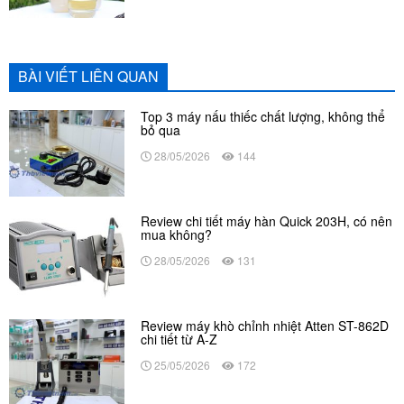
BÀI VIẾT LIÊN QUAN
Top 3 máy nấu thiếc chất lượng, không thể
bỏ qua
28/05/2026
144
Review chi tiết máy hàn Quick 203H, có nên
mua không?
28/05/2026
131
Review máy khò chỉnh nhiệt Atten ST-862D
chi tiết từ A-Z
25/05/2026
172