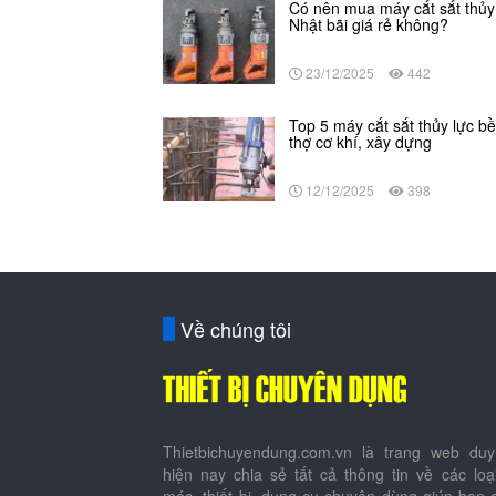
Có nên mua máy cắt sắt thủy
Nhật bãi giá rẻ không?
23/12/2025
442
Top 5 máy cắt sắt thủy lực b
thợ cơ khí, xây dựng
12/12/2025
398
Về chúng tôi
Thietbichuyendung.com.vn là trang web duy
hiện nay chia sẻ tất cả thông tin về các lo