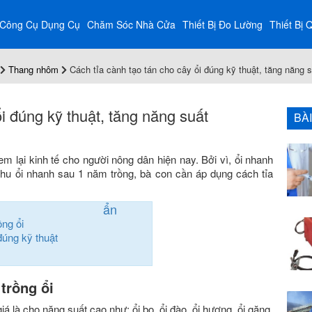
Công Cụ Dụng Cụ
Chăm Sóc Nhà Cửa
Thiết Bị Đo Lường
Thiết Bị 
Thang nhôm
Cách tỉa cành tạo tán cho cây ổi đúng kỹ thuật, tăng năng 
i đúng kỹ thuật, tăng năng suất
BÀ
m lại kinh tế cho người nông dân hiện nay. Bởi vì, ổi nhanh
 thu ổi nhanh sau 1 năm trồng, bà con cần áp dụng cách tỉa
ẩn
ồng ổi
đúng kỹ thuật
trồng ổi
á là cho năng suất cao như: ổi bo, ổi đào, ổi hương, ổi găng,