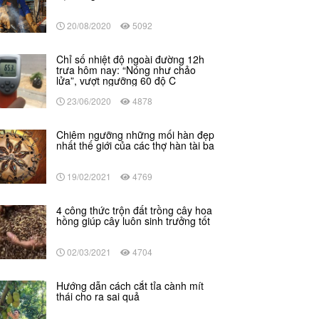
20/08/2020
5092
Chỉ số nhiệt độ ngoài đường 12h
trưa hôm nay: “Nóng như chảo
lửa”, vượt ngưỡng 60 độ C
23/06/2020
4878
Chiêm ngưỡng những mối hàn đẹp
nhất thế giới của các thợ hàn tài ba
19/02/2021
4769
4 công thức trộn đất trồng cây hoa
hồng giúp cây luôn sinh trưởng tốt
02/03/2021
4704
Hướng dẫn cách cắt tỉa cành mít
thái cho ra sai quả