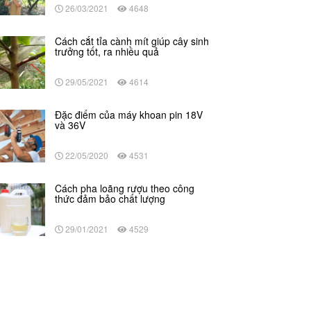
26/03/2021
4648
Cách cắt tỉa cành mít giúp cây sinh
trưởng tốt, ra nhiều quả
29/05/2021
4614
Đặc điểm của máy khoan pin 18V
và 36V
22/05/2020
4531
Cách pha loãng rượu theo công
thức đảm bảo chất lượng
29/01/2021
4529