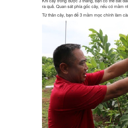
Khi cây trồng được 3 tháng, bạn có thể bắt đ
ra quả. Quan sát phía gốc cây, nếu có mầm nh
Từ thân cây, bạn để 3 mầm mọc chính làm càn