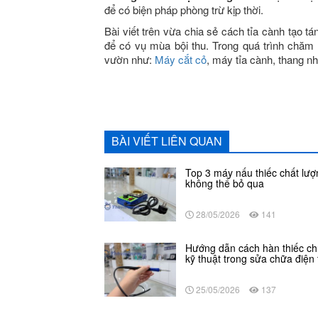
để có biện pháp phòng trừ kịp thời.
Bài viết trên vừa chia sẻ cách tỉa cành tạo t
để có vụ mùa bội thu. Trong quá trình chă
vườn như:
Máy cắt cỏ
, máy tỉa cành, thang n
BÀI VIẾT LIÊN QUAN
Top 3 máy nấu thiếc chất lượ
không thể bỏ qua
28/05/2026
141
Hướng dẫn cách hàn thiếc c
kỹ thuật trong sửa chữa điện 
25/05/2026
137