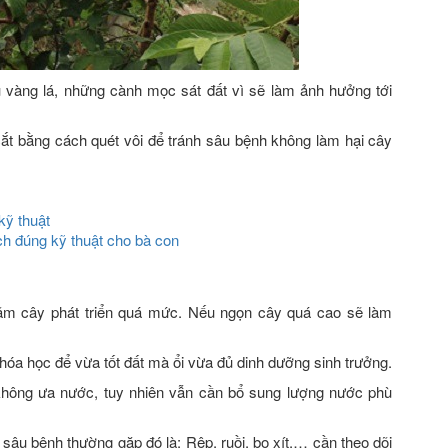
u vàng lá, những cành mọc sát đất vì sẽ làm ảnh hưởng tới
 cắt bằng cách quét vôi để tránh sâu bệnh không làm hại cây
kỹ thuật
h đúng kỹ thuật cho bà con
ãm cây phát triển quá mức. Nếu ngọn cây quá cao sẽ làm
a học để vừa tốt đất mà ổi vừa đủ dinh dưỡng sinh trưởng.
hông ưa nước, tuy nhiên vẫn cần bổ sung lượng nước phù
 sâu bệnh thường gặp đó là: Rệp, ruồi, bọ xít,… cần theo dõi