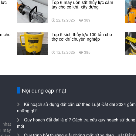
 lực
Top 6 máy uốn sắt thủy lực cầm
tay cho cơ khí, xây dựng
22/12/2025
389
ền cho
Top 5 kích thủy lực 100 tấn cho
thợ cơ khí chuyên nghiệp
12/12/2025
385
Nội dung cập nhật
Kế hoạch sử dụng đất căn cứ theo Luật Đất đai 2024 gồm
những gì?
Quy hoạch đất đai là gì? Cách tra cứu quy hoạch sử dụng
 nhất
mới
ại máy
Quy trình bồi thường giải phóng mặt bằng theo Luật Đất đ