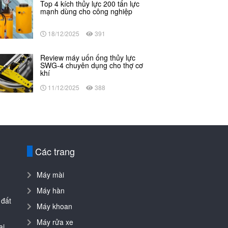
Top 4 kích thủy lực 200 tấn lực
mạnh dùng cho công nghiệp
18/12/2025
391
Review máy uốn ống thủy lực
SWG-4 chuyên dụng cho thợ cơ
khí
11/12/2025
388
Các trang
Máy mài
Máy hàn
 đất
Máy khoan
Máy rửa xe
ai