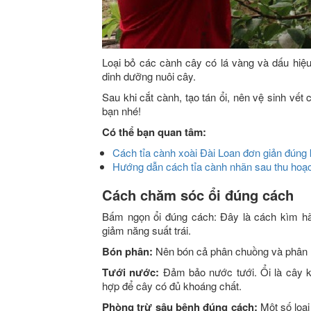
Loại bỏ các cành cây có lá vàng và dấu hiệ
dinh dưỡng nuôi cây.
Sau khi cắt cành, tạo tán ổi, nên vệ sinh vết
bạn nhé!
Có thể bạn quan tâm:
Cách tỉa cành xoài Đài Loan đơn giản đúng 
Hướng dẫn cách tỉa cành nhãn sau thu hoạc
Cách chăm sóc ổi đúng cách
Bấm ngọn ổi đúng cách: Đây là cách kìm h
giảm năng suất trái.
Bón phân:
Nên bón cả phân chuồng và phân hó
Tưới nước:
Đảm bảo nước tưới. Ổi là cây k
hợp để cây có đủ khoáng chất.
Phòng trừ sâu bệnh đúng cách:
Một số loại