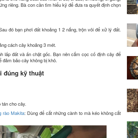
ứng riêng. Bà con cần tìm hiểu kỹ để đưa ra quyết định chọn
au đó bạn phơi đất khoảng 1 2 nắng, trộn vôi để xử lý đất.
ảng cách cây khoảng 3 mét.
nh lấp đất và ấn chặt gốc. Bạn nên cắm cọc cố định cây để
để đảm bảo cây không bị khô.
i đúng kỹ thuật
o tán cho cây.
g rào Makita
: Dùng để cắt những cành to mà kéo không cắt