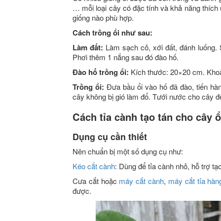
… mỗi loại cây có đặc tính và khả năng thích 
giống nào phù hợp.
Cách trồng ổi như sau:
Làm đất:
Làm sạch cỏ, xới đất, đánh luống. S
Phơi thêm 1 nắng sau đó đào hố.
Đào hố trồng ổi:
Kích thước: 20×20 cm. Kho
Trồng ổi:
Đưa bầu ổi vào hố đã đào, tiến hà
cây không bị gió làm đổ. Tưới nước cho cây 
Cách tỉa cành tạo tán cho cây ổ
Dụng cụ cần thiết
Nên chuẩn bị một số dụng cụ như:
Kéo cắt cành
: Dùng để tỉa cành nhỏ, hỗ trợ tạ
Cưa cắt hoặc
máy cắt cành
,
máy cắt tỉa hàn
được.