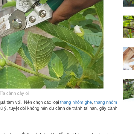
Tỉa cành cây ổi
quá tầm với. Nên chọn các loại
thang nhôm ghế
,
thang nhôm
ú ý, tuyệt đối không nên đu cành để tránh tai nạn, gẫy cành