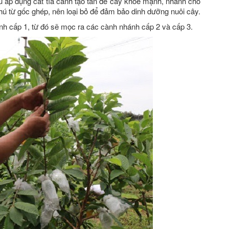
ầu áp dụng cắt tỉa cành tạo tán để cây khỏe mạnh, nhanh cho
ú từ gốc ghép, nên loại bỏ để đảm bảo dinh dưỡng nuôi cây.
h cấp 1, từ đó sẽ mọc ra các cành nhánh cấp 2 và cấp 3.