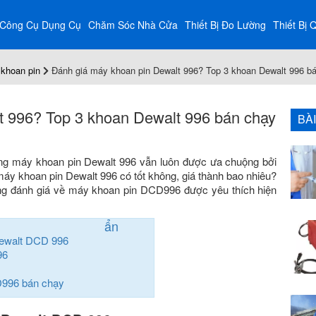
Công Cụ Dụng Cụ
Chăm Sóc Nhà Cửa
Thiết Bị Đo Lường
Thiết Bị 
khoan pin
Đánh giá máy khoan pin Dewalt 996? Top 3 khoan Dewalt 996 b
t 996? Top 3 khoan Dewalt 996 bán chạy
BÀ
ng máy khoan pin Dewalt 996 vẫn luôn được ưa chuộng bởi
áy khoan pin Dewalt 996 có tốt không, giá thành bao nhiêu?
ng đánh giá về máy khoan pin DCD996 được yêu thích hiện
ẩn
Dewalt DCD 996
96
D996 bán chạy