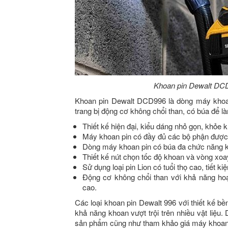
Khoan pin Dewalt DC
Khoan pin Dewalt DCD996 là dòng máy khoa
trang bị động cơ không chổi than, có búa để l
Thiết kế hiện đại, kiểu dáng nhỏ gọn, khỏe 
Máy khoan pin có đầy đủ các bộ phận được bố
Dòng máy khoan pin có búa đa chức năng kh
Thiết kế nút chọn tốc độ khoan và vòng xoay
Sử dụng loại pin Lion có tuổi thọ cao, tiết k
Động cơ không chổi than với khả năng hoạ
cao.
Các loại khoan pin Dewalt 996 với thiết kế b
khả năng khoan vượt trội trên nhiều vật liệu
sản phẩm cũng như tham khảo giá máy khoan