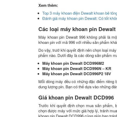
Xem thêm:
Top 3 máy khoan điện Dewalt khoan bê tông
Đánh giá máy khoan pin Dewalt: Có tốt k
Các loại máy khoan pin Dewalt
Máy khoan pin Dewalt 996 không phải là mộ
khoan pin với mã 996 với nhiều sản phẩm khá
Do vậy, trướ khi quyết định nên chọn loại má
phẩm nào. Dưới đây là các dòng sản phẩm má
Máy khoan pin Dewalt DCD996M2
Máy khoan pin Dewalt DCD996N – KR
Máy khoan pin Dewalt DCD996P2 18V
Mỗi dòng máy đều có những đặc điểm riêng bi
dung lượng pin. Bạn có thể dựa vào những đán
Giá khoan pin Dewalt DCD996
Trước khi quyết định chọn mua sản phẩm, 
chọn được máy với mức giá hợp lý, tránh mua 
khoan pin Dewalt DCD996 cũng giúp bạn tránh