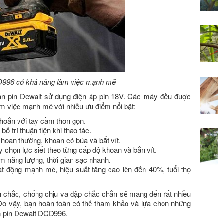
D996 có khả năng làm việc mạnh mẽ
n pin Dewalt sử dụng điện áp pin 18V. Các máy đều được
àm việc mạnh mẽ với nhiều ưu điểm nổi bật:
khoắn với tay cầm thon gọn.
 trí thuận tiện khi thao tác.
oan thường, khoan có búa và bắt vít.
 chọn lực siết theo từng cấp độ khoan và bắn vít.
iệm năng lượng, thời gian sạc nhanh.
t động mạnh mẽ, hiệu suất tăng cao lên đến 40%, tuổi thọ
ền chắc, chống chịu va đập chắc chắn sẽ mang đến rất nhiều
. Do vậy, bạn hoàn toàn có thể tham khảo và lựa chọn những
 pin Dewalt DCD996.