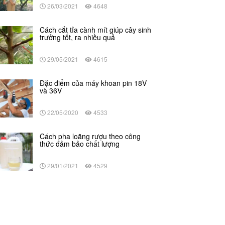
26/03/2021
4648
Cách cắt tỉa cành mít giúp cây sinh
trưởng tốt, ra nhiều quả
29/05/2021
4615
Đặc điểm của máy khoan pin 18V
và 36V
22/05/2020
4533
Cách pha loãng rượu theo công
thức đảm bảo chất lượng
29/01/2021
4529