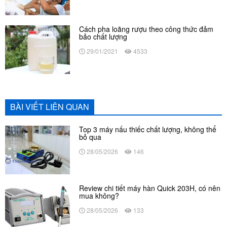
Cách pha loãng rượu theo công thức đảm
bảo chất lượng
29/01/2021
4533
BÀI VIẾT LIÊN QUAN
Top 3 máy nấu thiếc chất lượng, không thể
bỏ qua
28/05/2026
146
Review chi tiết máy hàn Quick 203H, có nên
mua không?
28/05/2026
133