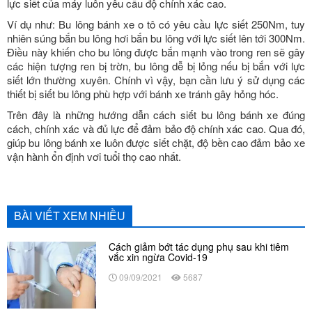
lực siết của máy luôn yêu cầu độ chính xác cao.
Ví dụ như: Bu lông bánh xe o tô có yêu cầu lực siết 250Nm, tuy
nhiên súng bắn bu lông hơi bắn bu lông với lực siết lên tới 300Nm.
Điều này khiến cho bu lông được bắn mạnh vào trong ren sẽ gây
các hiện tượng ren bị trờn, bu lông dễ bị lỏng nếu bị bắn với lực
siết lớn thường xuyên. Chính vì vậy, bạn cần lưu ý sử dụng các
thiết bị siết bu lông phù hợp với bánh xe tránh gây hỏng hóc.
Trên đây là những hướng dẫn cách siết bu lông bánh xe đúng
cách, chính xác và đủ lực để đảm bảo độ chính xác cao. Qua đó,
giúp bu lông bánh xe luôn được siết chặt, độ bền cao đảm bảo xe
vận hành ổn định vơi tuổi thọ cao nhất.
BÀI VIẾT XEM NHIỀU
Cách giảm bớt tác dụng phụ sau khi tiêm
vắc xin ngừa Covid-19
09/09/2021
5687