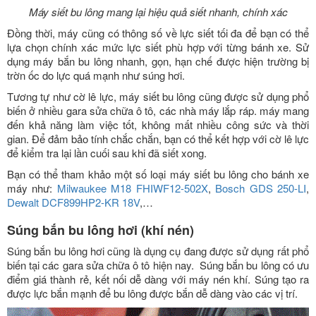
Máy siết bu lông mang lại hiệu quả siết nhanh, chính xác
Đồng thời, máy cũng có thông số về lực siết tối đa để bạn có thể
lựa chọn chính xác mức lực siết phù hợp với từng bánh xe. Sử
dụng máy bắn bu lông nhanh, gọn, hạn chế được hiện trường bị
trờn ốc do lực quá mạnh như súng hơi.
Tương tự như cờ lê lực, máy siết bu lông cũng được sử dụng phổ
biến ở nhiều gara sửa chữa ô tô, các nhà máy lắp ráp. máy mang
đến khả năng làm việc tốt, không mất nhiều công sức và thời
gian. Để đảm bảo tính chắc chắn, bạn có thể kết hợp với cờ lê lực
để kiểm tra lại lần cuối sau khi đã siết xong.
Bạn có thể tham khảo một số loại máy siết bu lông cho bánh xe
máy như:
Milwaukee M18 FHIWF12-502X
,
Bosch GDS 250-LI
,
Dewalt DCF899HP2-KR 18V
,…
Súng bắn bu lông hơi (khí nén)
Súng bắn bu lông hơi cũng là dụng cụ đang được sử dụng rất phổ
biến tại các gara sửa chữa ô tô hiện nay. Súng bắn bu lông có ưu
điểm giá thành rẻ, kết nối dễ dàng với máy nén khí. Súng tạo ra
được lực bắn mạnh để bu lông được bắn dễ dàng vào các vị trí.