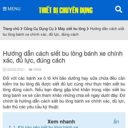
MENU
Trang chủ
Công Cụ Dụng Cụ
Máy siết bu lông
Hướng dẫn cách siết
bu lông bánh xe chính xác, đủ lực, đúng cách
Hướng dẫn cách siết bu lông bánh xe chính
xác, đủ lực, đúng cách
23/03/2021
3569
Đối với các bánh xe ô tô khi bảo dưỡng hay sửa chữa đều cần
kiểm tra bu lông đã được siết đủ lực cũng như thực hiện siết bu
lông đúng cách. Nếu bạn đang gặp khó khăn trong việc siết bu
lông bánh xe sẽ cần tham khảo những chia sẻ ngay dưới đây. Đó
chính là hướng dẫn cách siết bu lông bánh xe chính xác, đủ lực,
tuân thủ các yêu cầu kỹ thuật.
ẩn
Xem nhanh
1.
Khi nào nên siết bu lông bánh xe