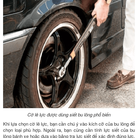
Cờ lê lực được dùng siết bu lông phổ biến
Khi lựa chọn cờ lê lực, bạn cần chú ý vào kích cỡ của bu lông để
chọn loại phù hợp. Ngoài ra, bạn cũng cần tính lực siết của bu
lông bánh xe hoặc dựa vào bảng tra lực siết để xác định đúng lực.