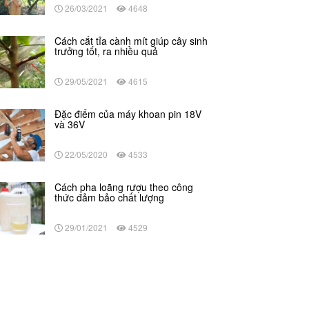
26/03/2021
4648
Cách cắt tỉa cành mít giúp cây sinh
trưởng tốt, ra nhiều quả
29/05/2021
4615
Đặc điểm của máy khoan pin 18V
và 36V
22/05/2020
4533
Cách pha loãng rượu theo công
thức đảm bảo chất lượng
29/01/2021
4529