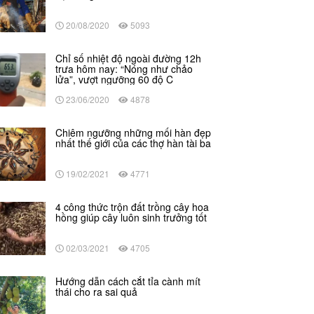
20/08/2020
5093
Chỉ số nhiệt độ ngoài đường 12h
trưa hôm nay: “Nóng như chảo
lửa”, vượt ngưỡng 60 độ C
23/06/2020
4878
Chiêm ngưỡng những mối hàn đẹp
nhất thế giới của các thợ hàn tài ba
19/02/2021
4771
4 công thức trộn đất trồng cây hoa
hồng giúp cây luôn sinh trưởng tốt
02/03/2021
4705
Hướng dẫn cách cắt tỉa cành mít
thái cho ra sai quả