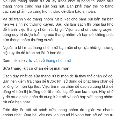
Nếu đai thang nhôm rút và lẫy khóa chốt bị hỏng thì cách sửa
thang nhôm cũng như sửa ống nứt. Bạn phải thay thế nó bằng
các sản phẩm có cùng kích thước để đảm bảo an toàn.
Và để tránh việc thang nhôm rút bị kẹt cho bám bụi bẩn thì bạn
nên vệ sinh nó thường xuyên. Sau khi làm sạch thì phải lau khô
để tránh việc thang nhôm rút bị gỉ. Việc lau chùi thường xuyên
cũng duy trì được tuổi thọ của thang nhôm và bạn sẽ không phải
sửa thang nhôm thường xuyên.
Ngoài ra khi mua thang nhôm rút bạn nên chọn lựa những thương
hiệu uy tín để tránh có lỗi từ ban đầu.
Xem thêm >>>
tư vấn về thang nhôm rút
Sửa thang rút có chân đế bị mài mòn
Cách duy nhất để sửa thang rút bị mòn đế là thay thế chân đế đó.
Bạn nên kiểm tra chân đế trước khi sử dụng để phát hiện chân đế
bị lỏng, bị mòn kịp thời. Việc tìm mua chân đế cao su cũng khá dễ
dàng vì trên thị trường có rất nhiều loại để bạn lựa chọn. Hãy chú
ý để mua chiếc chân đế cùng kích cỡ và phù hợp với thang nhôm
rút của bạn nhất.
Trên đây là một số cách sửa thang nhôm đơn giản và nhanh
chóng nhất. Qua bài viết này, chúng tôi hi vọng bạn sẽ có thể tự