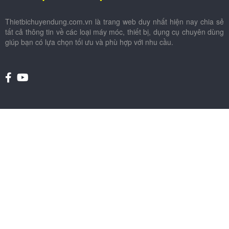
Thietbichuyendung.com.vn là trang web duy nhất hiện nay chia sẻ
tất cả thông tin về các loại máy móc, thiết bị, dụng cụ chuyên dùng
giúp bạn có lựa chọn tối ưu và phù hợp với nhu cầu.