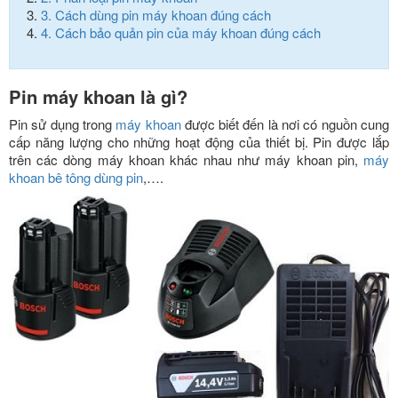
3.
Cách dùng pin máy khoan đúng cách
4.
Cách bảo quản pin của máy khoan đúng cách
Pin máy khoan là gì?
Pin sử dụng trong
máy khoan
được biết đến là nơi có nguồn cung
cấp năng lượng cho những hoạt động của thiết bị. Pin được lắp
trên các dòng máy khoan khác nhau như máy khoan pin,
máy
khoan bê tông dùng pin
,….