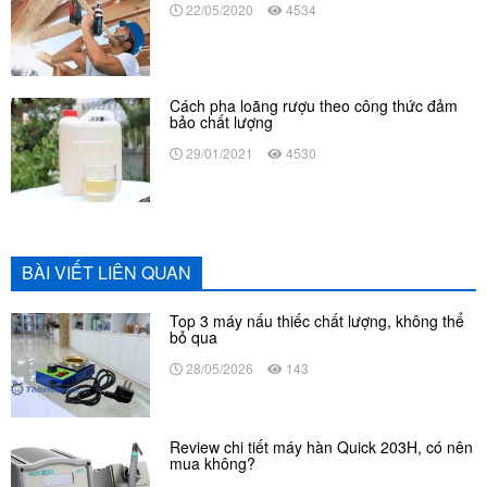
22/05/2020
4534
Cách pha loãng rượu theo công thức đảm
bảo chất lượng
29/01/2021
4530
BÀI VIẾT LIÊN QUAN
Top 3 máy nấu thiếc chất lượng, không thể
bỏ qua
28/05/2026
143
Review chi tiết máy hàn Quick 203H, có nên
mua không?