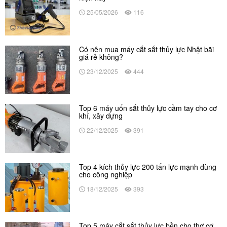
25/05/2026
116
Có nên mua máy cắt sắt thủy lực Nhật bãi
giá rẻ không?
23/12/2025
444
Top 6 máy uốn sắt thủy lực cầm tay cho cơ
khí, xây dựng
22/12/2025
391
Top 4 kích thủy lực 200 tấn lực mạnh dùng
cho công nghiệp
18/12/2025
393
Top 5 máy cắt sắt thủy lực bền cho thợ cơ