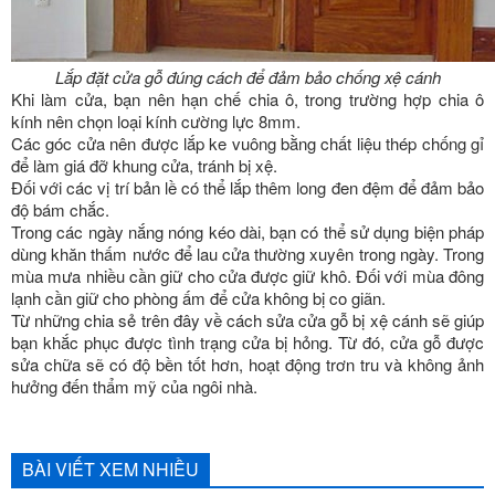
Lắp đặt cửa gỗ đúng cách để đảm bảo chống xệ cánh
Khi làm cửa, bạn nên hạn chế chia ô, trong trường hợp chia ô
kính nên chọn loại kính cường lực 8mm.
Các góc cửa nên được lắp ke vuông bằng chất liệu thép chống gỉ
để làm giá đỡ khung cửa, tránh bị xệ.
Đối với các vị trí bản lề có thể lắp thêm long đen đệm để đảm bảo
độ bám chắc.
Trong các ngày nắng nóng kéo dài, bạn có thể sử dụng biện pháp
dùng khăn thấm nước để lau cửa thường xuyên trong ngày. Trong
mùa mưa nhiều cần giữ cho cửa được giữ khô. Đối với mùa đông
lạnh cần giữ cho phòng ấm để cửa không bị co giãn.
Từ những chia sẻ trên đây về cách sửa cửa gỗ bị xệ cánh sẽ giúp
bạn khắc phục được tình trạng cửa bị hỏng. Từ đó, cửa gỗ được
sửa chữa sẽ có độ bền tốt hơn, hoạt động trơn tru và không ảnh
hưởng đến thẩm mỹ của ngôi nhà.
BÀI VIẾT XEM NHIỀU