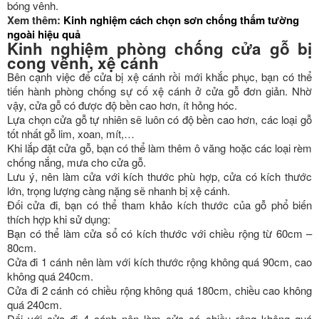
bóng vênh.
Xem thêm:
Kinh nghiệm cách chọn sơn chống thấm tường
ngoài hiệu quả
Kinh nghiệm phòng chống cửa gỗ bị
cong vênh, xệ cánh
Bên cạnh việc để cửa bị xệ cánh rồi mới khắc phục, bạn có thể
tiến hành phòng chống sự cố xệ cánh ở cửa gỗ đơn giản. Nhờ
vậy, cửa gỗ có được độ bền cao hơn, ít hỏng hóc.
Lựa chọn cửa gỗ tự nhiên sẽ luôn có độ bền cao hơn, các loại gỗ
tốt nhất gỗ lim, xoan, mít,…
Khi lắp đặt cửa gỗ, bạn có thể làm thêm ô văng hoặc các loại rèm
chống nắng, mưa cho cửa gỗ.
Lưu ý, nên làm cửa với kích thước phù hợp, cửa có kích thước
lớn, trọng lượng càng nặng sẽ nhanh bị xệ cánh.
Đối cửa đi, bạn có thể tham khảo kích thước của gỗ phổ biến
thích hợp khi sử dụng:
Bạn có thể làm cửa sổ có kích thước với chiều rộng từ 60cm –
80cm.
Cửa đi 1 cánh nên làm với kích thước rộng không quá 90cm, cao
không quá 240cm.
Cửa đi 2 cánh có chiều rộng không quá 180cm, chiều cao không
quá 240cm.
Đối với cửa đi 4 cánh nên làm cửa có chiều rộng không quá