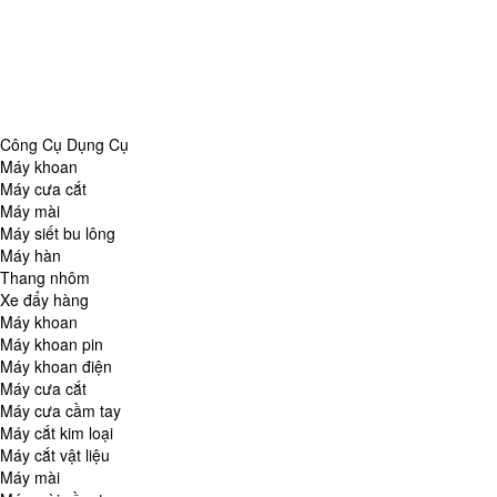
Danh Mục
Công Cụ Dụng Cụ
Chăm Sóc Nhà Cửa
Thiết Bị Đo Lường
Thiết Bị Quan Sát
Tin Tức Tổng Hợp
Công Cụ Dụng Cụ
Máy khoan
Máy cưa cắt
Máy mài
Máy siết bu lông
Máy hàn
Thang nhôm
Xe đẩy hàng
Máy khoan
Máy khoan pin
Máy khoan điện
Máy cưa cắt
Máy cưa cầm tay
Máy cắt kim loại
Máy cắt vật liệu
Máy mài