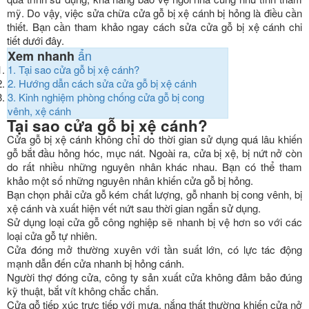
mỹ. Do vậy, việc sửa chữa cửa gỗ bị xệ cánh bị hỏng là điều cần
thiết. Bạn cần tham khảo ngay cách sửa cửa gỗ bị xệ cánh chi
tiết dưới đây.
ẩn
Xem nhanh
1.
Tại sao cửa gỗ bị xệ cánh?
2.
Hướng dẫn cách sửa cửa gỗ bị xệ cánh
3.
Kinh nghiệm phòng chống cửa gỗ bị cong
vênh, xệ cánh
Tại sao cửa gỗ bị xệ cánh?
Cửa gỗ bị xệ cánh không chỉ do thời gian sử dụng quá lâu khiến
gỗ bắt đầu hỏng hóc, mục nát. Ngoài ra, cửa bị xệ, bị nứt nở còn
do rất nhiều những nguyên nhân khác nhau. Bạn có thể tham
khảo một số những nguyên nhân khiến cửa gỗ bị hỏng.
Bạn chọn phải cửa gỗ kém chất lượng, gỗ nhanh bị cong vênh, bị
xệ cánh và xuất hiện vết nứt sau thời gian ngắn sử dụng.
Sử dụng loại cửa gỗ công nghiệp sẽ nhanh bị vệ hơn so với các
loại cửa gỗ tự nhiên.
Cửa đóng mở thường xuyên với tần suất lớn, có lực tác động
mạnh dẫn đến cửa nhanh bị hỏng cánh.
Người thợ đóng cửa, công ty sản xuất cửa không đảm bảo đúng
kỹ thuật, bắt vít không chắc chắn.
Cửa gỗ tiếp xúc trực tiếp với mưa, nắng thất thường khiến cửa nở