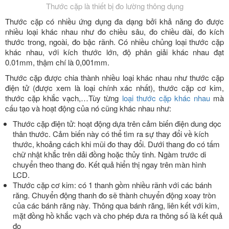
Thước cặp là thiết bị đo lường thông dụng
Thước cặp có nhiều ứng dụng đa dạng bởi khả năng đo được
nhiều loại khác nhau như đo chiều sâu, đo chiều dài, đo kích
thước trong, ngoài, đo bậc rãnh. Có nhiều chủng loại thước cặp
khác nhau, với kích thước lớn, độ phân giải khác nhau đạt
0.01mm, thậm chí là 0,001mm.
Thước cặp được chia thành nhiều loại khác nhau như thước cặp
điện tử (được xem là loại chính xác nhất), thước cặp cơ kim,
thước cặp khắc vạch,…Tùy từng
loại thước cặp khác nhau
mà
cấu tạo và hoạt động của nó cũng khác nhau như:
Thước cặp điện tử: hoạt động dựa trên cảm biến điện dung dọc
thân thước. Cảm biến này có thể tìm ra sự thay đổi về kích
thước, khoảng cách khi mũi đo thay đổi. Dưới thang đo có tấm
chữ nhật khắc trên dải đồng hoặc thủy tinh. Ngàm trước di
chuyển theo thang đo. Kết quả hiển thị ngay trên màn hình
LCD.
Thước cặp cơ kim: có 1 thanh gồm nhiều rãnh với các bánh
răng. Chuyển động thanh đo sẽ thành chuyển động xoay tròn
của các bánh răng này. Thông qua bánh răng, liên kết với kim,
mặt đồng hồ khắc vạch và cho phép đưa ra thông số là kết quả
đo