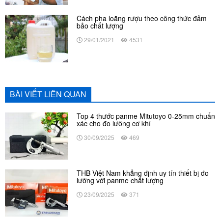
Cách pha loãng rượu theo công thức đảm
bảo chất lượng
29/01/2021
4531
BÀI VIẾT LIÊN QUAN
Top 4 thước panme Mitutoyo 0-25mm chuẩn
xác cho đo lường cơ khí
30/09/2025
469
THB Việt Nam khẳng định uy tín thiết bị đo
lường với panme chất lượng
23/09/2025
371