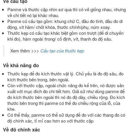
Về cấu tạo
Panme và thước cặp nhìn sơ qua thì có vẻ giống nhau, nhưng
về chi tiết nó lại khác nhau.
Panme có cấu tạo gồm: khung chữ C, đầu đo tĩnh, đầu đo di
động, vít hãm/ chốt khóa, thước chính/phụ, núm xoay.
Thước kẹp có cấu tạo khác biệt gồm con trượt (để di chuyển
khi đo), hàm ngoài /trong/ cố định, vít, thanh đo độ sâu.
Xem thêm >>>
Cấu tạo của thước kẹp
Về khả năng đo
Thước kẹp để đo kích thước vật lý. Chủ yếu là đo độ sâu, đo
kích thước bên trong, bên ngoài.
Còn với thước cặp, ngoài chức năng đo kể trên, nó được sản
xuất với mục đích đo chi tiết hơn. Giả sử như dùng panme để
đo kích thước bên ngoài thì nó đo độ dày, chiều rộng. Đo kích
thước bên trong thì panme có thể đo chiều rộng của lỗ, của
khe.
Có thể thấy, panme có thể sử dụng để đo với các thang đo có
độ chính xác, tỉ mỉ cao hơn so với thước cặp
Về độ chính xác