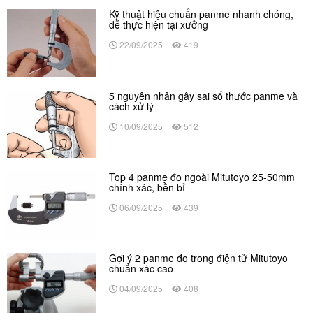
Kỹ thuật hiệu chuẩn panme nhanh chóng,
dễ thực hiện tại xưởng
22/09/2025
419
5 nguyên nhân gây sai số thước panme và
cách xử lý
10/09/2025
512
Top 4 panme đo ngoài Mitutoyo 25-50mm
chính xác, bền bỉ
06/09/2025
439
Gợi ý 2 panme đo trong điện tử Mitutoyo
chuẩn xác cao
04/09/2025
408