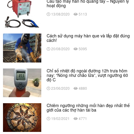
Cấu tạo máy hàn hồ quang tay – Nguyên lý
hoạt động
13/08/2020
5113
Cách sử dụng máy hàn que và lắp đặt đúng
cách!
20/08/2020
5095
Chỉ số nhiệt độ ngoài đường 12h trưa hôm
nay: “Nóng như chảo lửa”, vượt ngưỡng 60
độ C
23/06/2020
4880
Chiêm ngưỡng những mối hàn đẹp nhất thế
giới của các thợ hàn tài ba
19/02/2021
4771