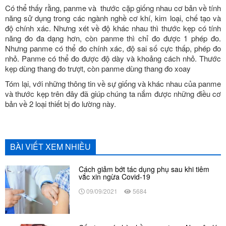
Có thể thấy rằng, panme và thước cặp giống nhau cơ bản về tính
năng sử dụng trong các ngành nghề cơ khí, kim loại, chế tạo và
độ chính xác. Nhưng xét về độ khác nhau thì thước kẹp có tính
năng đo đa dạng hơn, còn panme thì chỉ đo được 1 phép đo.
Nhưng panme có thể đo chính xác, độ sai số cực thấp, phép đo
nhỏ. Panme có thể đo được độ dày và khoảng cách nhỏ. Thước
kẹp dùng thang đo trượt, còn panme dùng thang đo xoay
Tóm lại, với những thông tin về sự giống và khác nhau của panme
và thước kẹp trên đây đã giúp chúng ta nắm được những điều cơ
bản về 2 loại thiết bị đo lường này.
BÀI VIẾT XEM NHIỀU
Cách giảm bớt tác dụng phụ sau khi tiêm
vắc xin ngừa Covid-19
09/09/2021
5684