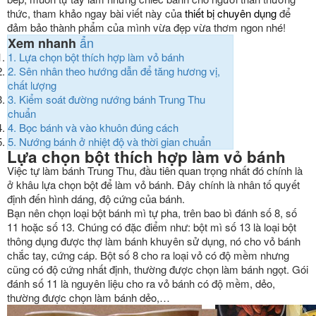
thức, tham khảo ngay bài viết này của
thiết bị chuyên dụng
để
đảm bảo thành phẩm của mình vừa đẹp vừa thơm ngon nhé!
ẩn
Xem nhanh
1.
Lựa chọn bột thích hợp làm vỏ bánh
2.
Sên nhân theo hướng dẫn để tăng hương vị,
chất lượng
3.
Kiểm soát đường nướng bánh Trung Thu
chuẩn
4.
Bọc bánh và vào khuôn đúng cách
5.
Nướng bánh ở nhiệt độ và thời gian chuẩn
Lựa chọn bột thích hợp làm vỏ bánh
Việc tự làm bánh Trung Thu, đầu tiên quan trọng nhất đó chính là
ở khâu lựa chọn bột để làm vỏ bánh. Đây chính là nhân tố quyết
định đến hình dáng, độ cứng của bánh.
Bạn nên chọn loại bột bánh mì tự pha, trên bao bì đánh số 8, số
11 hoặc số 13. Chúng có đặc điểm như: bột mì số 13 là loại bột
thông dụng được thợ làm bánh khuyên sử dụng, nó cho vỏ bánh
chắc tay, cứng cáp. Bột số 8 cho ra loại vỏ có độ mềm nhưng
cũng có độ cứng nhất định, thường được chọn làm bánh ngọt. Gói
đánh số 11 là nguyên liệu cho ra vỏ bánh có độ mềm, dẻo,
thường được chọn làm bánh dẻo,…