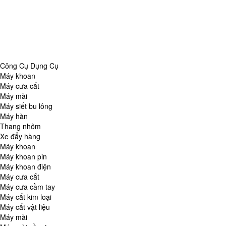
Danh Mục
Công Cụ Dụng Cụ
Chăm Sóc Nhà Cửa
Thiết Bị Đo Lường
Thiết Bị Quan Sát
Tin Tức Tổng Hợp
Công Cụ Dụng Cụ
Máy khoan
Máy cưa cắt
Máy mài
Máy siết bu lông
Máy hàn
Thang nhôm
Xe đẩy hàng
Máy khoan
Máy khoan pin
Máy khoan điện
Máy cưa cắt
Máy cưa cầm tay
Máy cắt kim loại
Máy cắt vật liệu
Máy mài