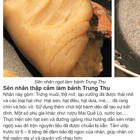
Sên nhân ngọt làm bánh Trung Thu
Sên nhân thập cẩm làm bánh Trung Thu
Nhân này gồm: Trứng muối, thịt mỡ, lạp xưởng đã được thái nhỏ
và các loại hạt như: Hạt sen, hạt điều, hạt dưa, mè,… đã rang
chín và bóc vỏ. Sử dụng thêm chút bột bánh dẻo để tạo sự kết
dính. Một số phụ gia khác như: rượu Mai Quế Lộ, nước lọc,…
Thực hiện sên hạt sen và đường (giống như hướng dẫn sên nhân
ngọt) sau đó trộn nguyên liệu đã được chuẩn bị sẵn. Tẩm ướp
trước từ 6 – 8 tiếng để đảm bảo độ ngon của nhân, giúp nhân có
thể ngấm gia vị và quyện với nhau hơn.