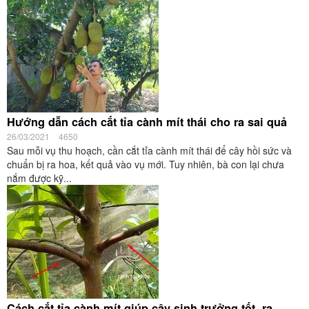
Hướng dẫn cách cắt tỉa cành mít thái cho ra sai quả
26/03/2021
4650
Sau mỗi vụ thu hoạch, cần cắt tỉa cành mít thái để cây hồi sức và
chuẩn bị ra hoa, kết quả vào vụ mới. Tuy nhiên, bà con lại chưa
nắm được kỹ...
Cách cắt tỉa cành mít giúp cây sinh trưởng tốt, ra