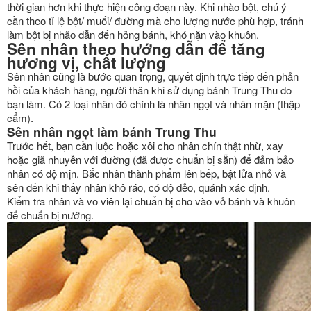
thời gian hơn khi thực hiện công đoạn này. Khi nhào bột, chú ý
cần theo tỉ lệ bột/ muối/ đường mà cho lượng nước phù hợp, tránh
làm bột bị nhão dẫn đến hỏng bánh, khó nặn vào khuôn.
Sên nhân theo hướng dẫn để tăng
hương vị, chất lượng
Sên nhân cũng là bước quan trọng, quyết định trực tiếp đến phản
hồi của khách hàng, người thân khi sử dụng bánh Trung Thu do
bạn làm. Có 2 loại nhân đó chính là nhân ngọt và nhân mặn (thập
cẩm).
Sên nhân ngọt làm bánh Trung Thu
Trước hết, bạn cần luộc hoặc xôi cho nhân chín thật nhừ, xay
hoặc giã nhuyễn với đường (đã được chuẩn bị sẵn) để đảm bảo
nhân có độ mịn. Bắc nhân thành phẩm lên bếp, bật lửa nhỏ và
sên đến khi thấy nhân khô ráo, có độ dẻo, quánh xác định.
Kiểm tra nhân và vo viên lại chuẩn bị cho vào vỏ bánh và khuôn
để chuẩn bị nướng.