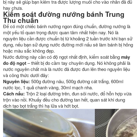
bị này sẽ giúp bạn kiểm tra được lượng muối cho vào nhân đã đủ
hay chưa.
Kiểm soát đường nướng bánh Trung
Thu chuẩn
Để có một chiếc bánh nướng ngon đúng chuẩn, đường nướng là
một yếu tố quan trọng được quan tâm nhất hiện nay. Nó là
nguyên liệu cần được chuẩn bị từ khoảng 2 tuần trước khi bạn sử
dụng, nếu bạn sử dụng nước đường mới nấu sẽ làm bánh bị hỏng
hoặc màu sắc không đẹp.
Nước đường này cần có độ ngọt nhất định, kiểm soát bằng
máy
đo độ ngọt
– thiết bị đo cầm tay chuyên dụng. Nó không phải là
nước nguyên chất mà là nước đã được đun lên theo nguyên liệu
và công thức dưới đây:
Nguyên liệu:
500g đường nâu, 500g đường cát trắng, 600ml
nước lọc, 1 quả chanh vàng, 30ml mạch nha.
Cách nấu:
Trộn 2 loại đường trên, đun sôi nước, đổ hỗn hợp vừa
trộn vào nồi. Khuấy đều cho đường tan hết, quan sát khi dung
dịch tạo bọt trắng thì hạ lửa và hớt bọt.