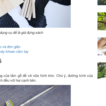
dụng cụ để là giá đựng sách
o và đơn giản
máy khoan cầm tay
ỗ
g của tấm gỗ để vẽ nửa hình tròn. Chú ý, đường kính của
ch đều với hai cạnh bên.