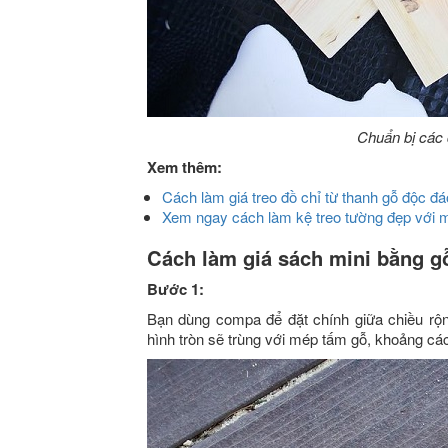
Chuẩn bị các 
Xem thêm:
Cách làm giá treo đồ chỉ từ thanh gỗ độc đá
Xem ngay cách làm kệ treo tường đẹp với 
Cách làm giá sách mini bằng g
Bước 1:
Bạn dùng compa để đặt chính giữa chiều rộn
hình tròn sẽ trùng với mép tấm gỗ, khoảng cá