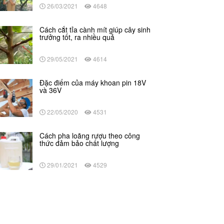
26/03/2021
4648
Cách cắt tỉa cành mít giúp cây sinh
trưởng tốt, ra nhiều quả
29/05/2021
4614
Đặc điểm của máy khoan pin 18V
và 36V
22/05/2020
4531
Cách pha loãng rượu theo công
thức đảm bảo chất lượng
29/01/2021
4529