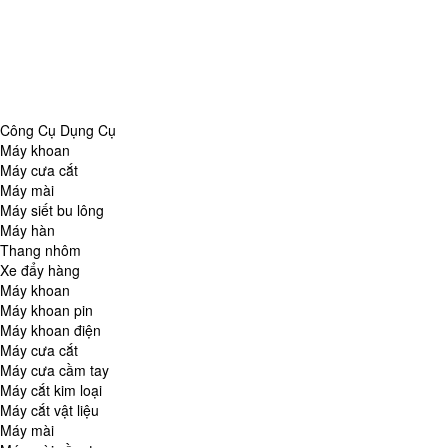
Danh Mục
Công Cụ Dụng Cụ
Chăm Sóc Nhà Cửa
Thiết Bị Đo Lường
Thiết Bị Quan Sát
Tin Tức Tổng Hợp
Công Cụ Dụng Cụ
Máy khoan
Máy cưa cắt
Máy mài
Máy siết bu lông
Máy hàn
Thang nhôm
Xe đẩy hàng
Máy khoan
Máy khoan pin
Máy khoan điện
Máy cưa cắt
Máy cưa cầm tay
Máy cắt kim loại
Máy cắt vật liệu
Máy mài