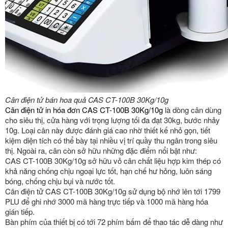
Cân điện tử bán hoa quả CAS CT-100B 30Kg/10g
Cân điện tử in hóa đơn CAS CT-100B 30Kg/10g
là dòng cân dùng
cho siêu thị, cửa hàng với trọng lượng tối đa đạt 30kg, bước nhảy
10g. Loại cân này được đánh giá cao nhờ thiết kế nhỏ gọn, tiết
kiệm diện tích có thể bày tại nhiều vị trí quầy thu ngân trong siêu
thị. Ngoài ra, cân còn sở hữu những đặc điểm nổi bật như:
CAS CT-100B 30Kg/10g sở hữu vỏ cân chất liệu hợp kim thép có
khả năng chống chịu ngoại lực tốt, hạn chế hư hỏng, luôn sáng
bóng, chống chịu bụi và nước tốt.
Cân điện tử CAS CT-100B 30Kg/10g sử dụng bộ nhớ lên tới 1799
PLU để ghi nhớ 3000 mã hàng trực tiếp và 1000 mã hàng hóa
gián tiếp.
Bàn phím của thiết bị có tới 72 phím bấm để thao tác dễ dàng như