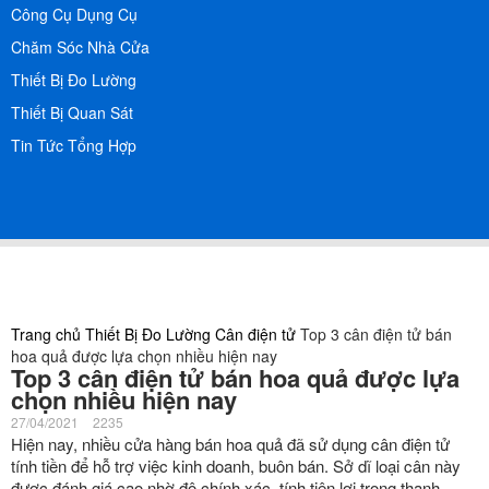
Công Cụ Dụng Cụ
Chăm Sóc Nhà Cửa
Thiết Bị Đo Lường
Thiết Bị Quan Sát
Tin Tức Tổng Hợp
Trang chủ
Thiết Bị Đo Lường
Cân điện tử
Top 3 cân điện tử bán
hoa quả được lựa chọn nhiều hiện nay
Top 3 cân điện tử bán hoa quả được lựa
chọn nhiều hiện nay
27/04/2021
2235
Hiện nay, nhiều cửa hàng bán hoa quả đã sử dụng cân điện tử
tính tiền để hỗ trợ việc kinh doanh, buôn bán. Sở dĩ loại cân này
được đánh giá cao nhờ độ chính xác, tính tiện lợi trong thanh