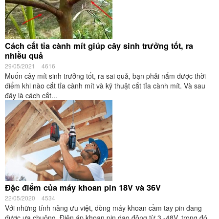
Cách cắt tỉa cành mít giúp cây sinh trưởng tốt, ra
nhiều quả
29/05/2021
4616
Muốn cây mít sinh trưởng tốt, ra sai quả, bạn phải nắm được thời
điểm khi nào cắt tỉa cành mít và kỹ thuật cắt tỉa cành mít. Và sau
đây là cách cắt...
Đặc điểm của máy khoan pin 18V và 36V
22/05/2020
4534
Với những tính năng ưu việt, dòng máy khoan cầm tay pin đang
được ưa chuộng. Điện áp khoan pin dao động từ 3 -48V, trong đó