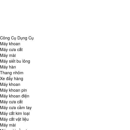
Danh Mục
Công Cụ Dụng Cụ
Chăm Sóc Nhà Cửa
Thiết Bị Đo Lường
Thiết Bị Quan Sát
Tin Tức Tổng Hợp
Công Cụ Dụng Cụ
Máy khoan
Máy cưa cắt
Máy mài
Máy siết bu lông
Máy hàn
Thang nhôm
Xe đẩy hàng
Máy khoan
Máy khoan pin
Máy khoan điện
Máy cưa cắt
Máy cưa cầm tay
Máy cắt kim loại
Máy cắt vật liệu
Máy mài