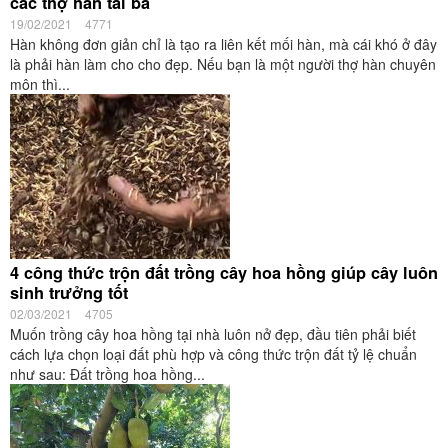
các thợ hàn tài ba
19/02/2021
4771
Hàn không đơn giản chỉ là tạo ra liên kết mối hàn, mà cái khó ở đây
là phải hàn làm cho cho đẹp. Nếu bạn là một người thợ hàn chuyên
môn thì...
4 công thức trộn đất trồng cây hoa hồng giúp cây luôn
sinh trưởng tốt
02/03/2021
4705
Muốn trồng cây hoa hồng tại nhà luôn nở đẹp, đầu tiên phải biết
cách lựa chọn loại đất phù hợp và công thức trộn đất tỷ lệ chuẩn
như sau: Đất trồng hoa hồng...