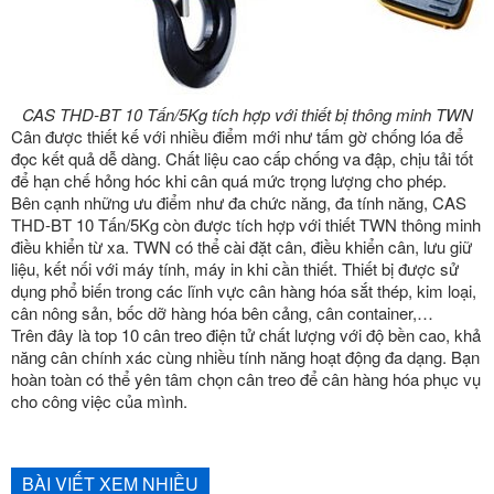
CAS THD-BT 10 Tấn/5Kg tích hợp với thiết bị thông minh TWN
Cân được thiết kế với nhiều điểm mới như tấm gờ chống lóa để
đọc kết quả dễ dàng. Chất liệu cao cấp chống va đập, chịu tải tốt
để hạn chế hỏng hóc khi cân quá mức trọng lượng cho phép.
Bên cạnh những ưu điểm như đa chức năng, đa tính năng, CAS
THD-BT 10 Tấn/5Kg còn được tích hợp với thiết TWN thông minh
điều khiển từ xa. TWN có thể cài đặt cân, điều khiển cân, lưu giữ
liệu, kết nối với máy tính, máy in khi cần thiết. Thiết bị được sử
dụng phổ biến trong các lĩnh vực cân hàng hóa sắt thép, kim loại,
cân nông sản, bốc dỡ hàng hóa bên cảng, cân container,…
Trên đây là top 10 cân treo điện tử chất lượng với độ bền cao, khả
năng cân chính xác cùng nhiều tính năng hoạt động đa dạng. Bạn
hoàn toàn có thể yên tâm chọn cân treo để cân hàng hóa phục vụ
cho công việc của mình.
BÀI VIẾT XEM NHIỀU