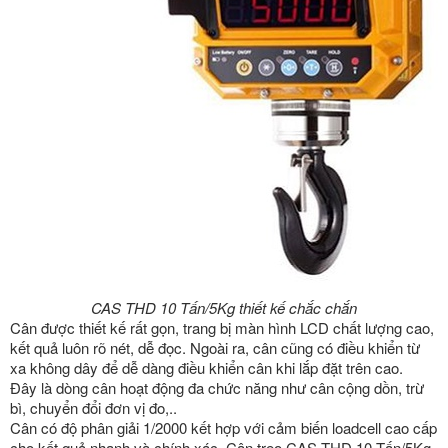
CAS THD 10 Tấn/5Kg thiết kế chắc chắn
Cân được thiết kế rất gọn, trang bị màn hình LCD chất lượng cao,
kết quả luôn rõ nét, dễ đọc. Ngoài ra, cân cũng có điều khiển từ
xa không dây để dễ dàng điều khiển cân khi lắp đặt trên cao.
Đây là dòng cân hoạt động đa chức năng như cân cộng dồn, trừ
bì, chuyển đổi đơn vị đo,..
Cân có độ phân giải 1/2000 kết hợp với cảm biến loadcell cao cấp
cho kết quả nhanh và chính xác. Cân treo CAS THD 10 Tấn/5Kg