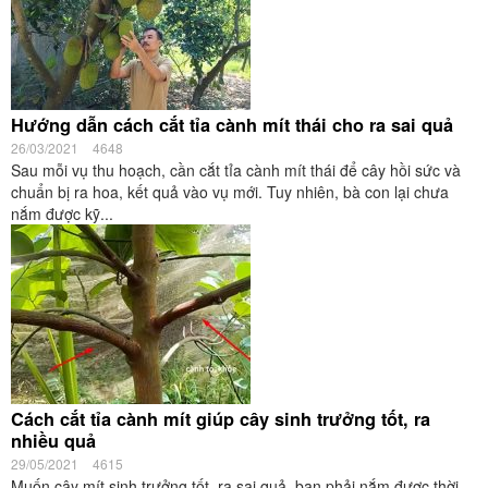
Hướng dẫn cách cắt tỉa cành mít thái cho ra sai quả
26/03/2021
4648
Sau mỗi vụ thu hoạch, cần cắt tỉa cành mít thái để cây hồi sức và
chuẩn bị ra hoa, kết quả vào vụ mới. Tuy nhiên, bà con lại chưa
nắm được kỹ...
Cách cắt tỉa cành mít giúp cây sinh trưởng tốt, ra
nhiều quả
29/05/2021
4615
Muốn cây mít sinh trưởng tốt, ra sai quả, bạn phải nắm được thời