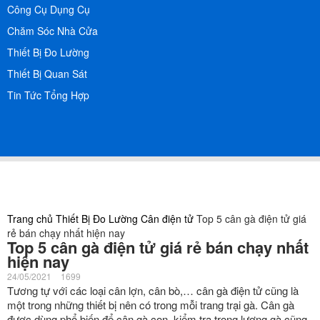
Công Cụ Dụng Cụ
Chăm Sóc Nhà Cửa
Thiết Bị Đo Lường
Thiết Bị Quan Sát
Tin Tức Tổng Hợp
Trang chủ
Thiết Bị Đo Lường
Cân điện tử
Top 5 cân gà điện tử giá
rẻ bán chạy nhất hiện nay
Top 5 cân gà điện tử giá rẻ bán chạy nhất
hiện nay
24/05/2021
1699
Tương tự với các loại cân lợn, cân bò,… cân gà điện tử cũng là
một trong những thiết bị nên có trong mỗi trang trại gà. Cân gà
được dùng phổ biến để cân gà con, kiểm tra trọng lượng gà cũng