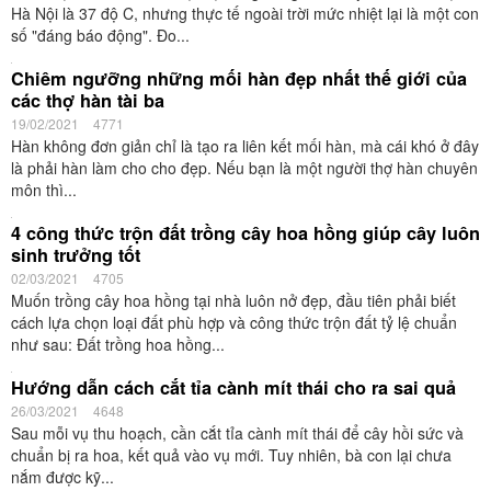
Sau đây là cách sử dụng máy hàn que và hướng dẫn cách lắp đặt
đúng cách để đảm bảo máy hàn luôn hoạt động ổn định, hiệu quả
và an...
Chỉ số nhiệt độ ngoài đường 12h trưa hôm nay:
“Nóng như chảo lửa”, vượt ngưỡng 60 độ C
23/06/2020
4879
Theo dự báo thời tiết, nhiệt độ nắng nóng hôm nay 23/6/2020 tại
Hà Nội là 37 độ C, nhưng thực tế ngoài trời mức nhiệt lại là một con
số "đáng báo động". Đo...