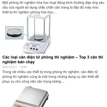
Đặc điểm của máy khoan pin 18V và 36V
22/05/2020
4534
Với những tính năng ưu việt, dòng máy khoan cầm tay pin đang
được ưa chuộng. Điện áp khoan pin dao động từ 3 -48V, trong đó
dòng máy khoan pin có điện...
Cách pha loãng rượu theo công thức đảm bảo chất
lượng
29/01/2021
4530
Rượu nấu nói riêng, các loại rượu nói chung đều có một độ rượu
xác định. Đo chỉ số này bằng dụng cụ đo nồng độ rượu. Tuy nhiên,
với một...
BÀI VIẾT LIÊN QUAN
Đánh giá cân sấy ẩm Ohaus MB23 có tốt không?
18/03/2023
1315
Nếu bạn đang thắc mắc sử dụng Ohaus MB23 có thực sự tốt
không? Bạn chưa biết nhiều về dòng cân sấy ẩm Ohaus MB23 có
khả năng đo...