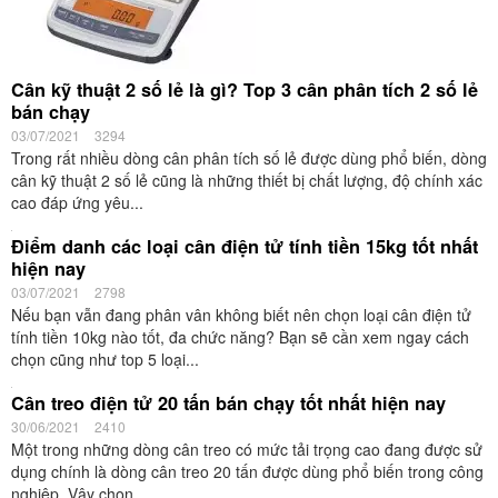
Nguyên nhân và cách sửa cân điện tử không lên
21/07/2021
2843
Trong quá trình sử dụng cân điện tử chắc chắn sẽ gặp nhiều lỗi
khác nhau. Trong đó, lỗi hỏng cân điện tử không lên nguồn sẽ làm
ảnh hưởng đến...
Cách kết nối cân điện tử với máy tính đơn giản, chi
tiết
21/07/2021
3225
Đối với các dòng cân điện tử hiện đại đều sẽ có chức năng kết nối
với máy tính để quản lý, thu thập dữ liệu. Vậy, làm thế...
Các loại thiết bị thí nghiệm phòng hóa học không thể
thiếu
15/07/2021
2735
Một phòng thí nghiệm hóa học hoạt động bình thường đáp ứng yêu
cầu của người sử dụng chắc chắn cần trang bị đầy đủ máy móc
thiết bị thí nghiệm phòng hóa học....