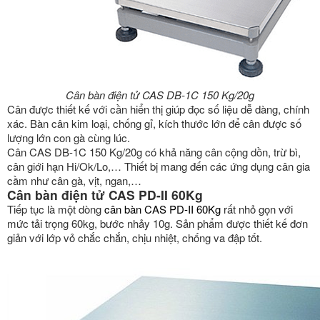
Cân bàn điện tử CAS DB-1C 150 Kg/20g
Cân được thiết kế với cần hiển thị giúp đọc số liệu dễ dàng, chính
xác. Bàn cân kim loại, chống gỉ, kích thước lớn để cân được số
lượng lớn con gà cùng lúc.
Cân CAS DB-1C 150 Kg/20g có khả năng cân cộng dồn, trừ bì,
cân giới hạn Hi/Ok/Lo,… Thiết bị mang đến các ứng dụng cân gia
cầm như cân gà, vịt, ngan,…
Cân bàn điện tử CAS PD-II 60Kg
Tiếp tục là một dòng
cân bàn CAS PD-II 60Kg
rất nhỏ gọn với
mức tải trọng 60kg, bước nhảy 10g. Sản phẩm được thiết kế đơn
giản với lớp vỏ chắc chắn, chịu nhiệt, chống va đập tốt.