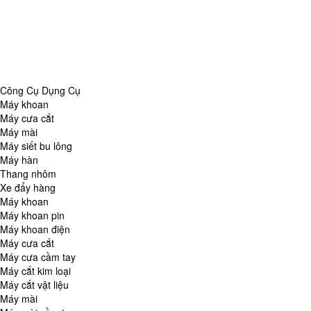
Danh Mục
Công Cụ Dụng Cụ
Chăm Sóc Nhà Cửa
Thiết Bị Đo Lường
Thiết Bị Quan Sát
Tin Tức Tổng Hợp
Công Cụ Dụng Cụ
Máy khoan
Máy cưa cắt
Máy mài
Máy siết bu lông
Máy hàn
Thang nhôm
Xe đẩy hàng
Máy khoan
Máy khoan pin
Máy khoan điện
Máy cưa cắt
Máy cưa cầm tay
Máy cắt kim loại
Máy cắt vật liệu
Máy mài