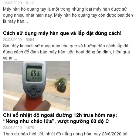
ngừa Covid-19
09/09/2021
5683
Nhiều trường hợp sau khi tiêm vắc xin Covid-19 về người tiêm sẽ
gặp một số phản ứng phụ như sốt, buồn nôn, sốc phản vệ,... Để
giảm bớt tác dụng phụ...
Cấu tạo máy hàn hồ quang tay – Nguyên lý hoạt động
13/08/2020
5112
Máy hàn hồ quang tay là một trong những loại máy hàn được sử
dụng nhiều nhất hiện nay. Máy hàn hồ quang tay còn được biết đến
là máy hàn...
Cách sử dụng máy hàn que và lắp đặt đúng cách!
20/08/2020
5094