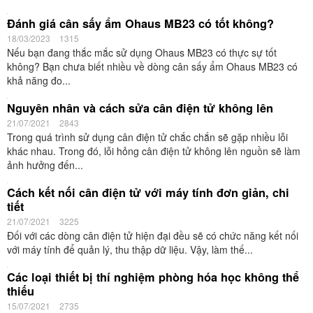
như sau: Đất trồng hoa hồng...
Hướng dẫn cách cắt tỉa cành mít thái cho ra sai quả
26/03/2021
4648
Sau mỗi vụ thu hoạch, cần cắt tỉa cành mít thái để cây hồi sức và
chuẩn bị ra hoa, kết quả vào vụ mới. Tuy nhiên, bà con lại chưa
nắm được kỹ...
Cách cắt tỉa cành mít giúp cây sinh trưởng tốt, ra
nhiều quả
29/05/2021
4616
Muốn cây mít sinh trưởng tốt, ra sai quả, bạn phải nắm được thời
điểm khi nào cắt tỉa cành mít và kỹ thuật cắt tỉa cành mít. Và sau
đây là cách cắt...