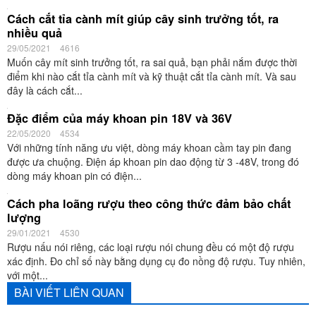
Chiêm ngưỡng những mối hàn đẹp nhất thế giới của
các thợ hàn tài ba
19/02/2021
4771
Hàn không đơn giản chỉ là tạo ra liên kết mối hàn, mà cái khó ở đây
là phải hàn làm cho cho đẹp. Nếu bạn là một người thợ hàn chuyên
môn thì...
4 công thức trộn đất trồng cây hoa hồng giúp cây luôn
sinh trưởng tốt
02/03/2021
4705
Muốn trồng cây hoa hồng tại nhà luôn nở đẹp, đầu tiên phải biết
cách lựa chọn loại đất phù hợp và công thức trộn đất tỷ lệ chuẩn