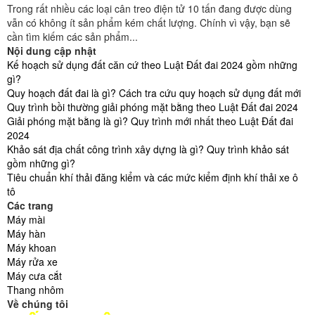
cân kỹ thuật 2 số lẻ cũng là những thiết bị chất lượng, độ chính xác
cao đáp ứng yêu...
Điểm danh các loại cân điện tử tính tiền 15kg tốt nhất
hiện nay
03/07/2021
2798
Nếu bạn vẫn đang phân vân không biết nên chọn loại cân điện tử
tính tiền 10kg nào tốt, đa chức năng? Bạn sẽ cần xem ngay cách
chọn cũng như top 5 loại...
Cân treo điện tử 20 tấn bán chạy tốt nhất hiện nay
30/06/2021
2410
Một trong những dòng cân treo có mức tải trọng cao đang được sử
dụng chính là dòng cân treo 20 tấn được dùng phổ biến trong công
nghiệp. Vậy chọn...
Top 5 cân móc điện tử bán chạy nhất, chất lượng hiện
nay
29/06/2021
2227
Nếu bạn vẫn chưa biết nên chọn loại cân móc điện tử nào tốt chất
lượng bán chạy để cân và sử dụng hợp lý? Bạn đừng bỏ qua 5 gợi
ý dòng cân...