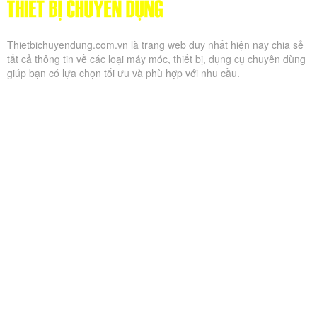
Hướng dẫn cách sử dụng cân treo điện tử đúng cách
29/06/2021
2939
Bạn đang có một chiếc cân treo nhưng không biết cách sử dụng
đúng cách để đảm bảo cân hoạt động tốt, nâng cao tuổi thọ, cân
chính xác? Thiết bị...
Mua cân treo điện tử 15 tấn hãng nào tốt chất lượng?
26/06/2021
1914
Bạn đang tìm kiếm các dòng cân treo 15 tấn để phục vụ cho công
việc sản xuất kinh doanh, bốc dỡ hàng hóa? Bạn cần biết đến kinh
nghiệm chọn mua cân cũng...
Top 3 cân treo điện tử 10 tấn bán chạy nhất hiện nay
26/06/2021
2293
Trong rất nhiều các loại cân treo điện tử 10 tấn đang được dùng
vẫn có không ít sản phẩm kém chất lượng. Chính vì vậy, bạn sẽ
cần tìm kiếm các sản phẩm...
Nội dung cập nhật
Kế hoạch sử dụng đất căn cứ theo Luật Đất đai 2024 gồm những
gì?
Quy hoạch đất đai là gì? Cách tra cứu quy hoạch sử dụng đất mới