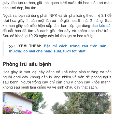
giấy tiếp tục ra hoa, giữ thói quen tưới nước để hoa luôn có màu
sắc tươi đẹp, lâu tàn.
Ngoài ra, bạn sử dụng phân NPK và lân pha loãng theo tỉ lệ 3:1 để
tưới hoa giấy 1 tuần một lần có thể giữ hoa ít nhất 2 tháng.
Sau
khi hoa giấy có biểu hiện sắp tàn, bạn tiếp tục dùng
dao kéo cắt
để cắt hoa đã tàn và cành già trên cây và chăm sóc như trên.
Sau đó khoảng 10-20 ngày cây lại tiếp tục ra hoa trở lại.
>>> XEM THÊM:
Bật mí cách trồng rau trên sân
thượng có mái che năng suất, tươi tốt nhất
Phòng trừ sâu bệnh
Hoa giấy là một loại cây cảnh có khả năng sinh trưởng tốt nên
người chơi cây không cần lo lắng nhiều về vấn đề phòng ngừa
sâu bệnh. Người trồng cây chỉ cần chú ý chọn cây khỏe mạnh,
không sâu bệnh làm giống và vệ sinh chậu cây thật sạch.