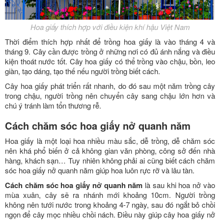
Hoa giấy thích hợp với điều kiện khí hậu Việt Nam
Thời điểm thích hợp nhất để trồng hoa giấy là vào tháng 4 và
tháng 9. Cây cần được trồng ở những nơi có đủ ánh nắng và điều
kiện thoát nước tốt. Cây hoa giấy có thể trồng vào chậu, bồn, leo
giàn, tạo dáng, tạo thế nếu người trồng biết cách.
Cây hoa giấy phát triển rất nhanh, do đó sau một năm trồng cây
trong chậu, người trồng nên chuyển cây sang chậu lớn hơn và
chú ý tránh làm tổn thương rễ.
Cách chăm sóc hoa giấy nở quanh năm
Hoa giấy là một loại hoa nhiều màu sắc, dễ trồng, dễ chăm sóc
nên khá phổ biến ở cả không gian văn phòng, công sở đến nhà
hàng, khách sạn… Tuy nhiên không phải ai cũng biết cách chăm
sóc hoa giấy nở quanh năm giúp hoa luôn rực rỡ và lâu tàn.
Cách chăm sóc hoa giấy nở quanh năm
là sau khi hoa nở vào
mùa xuân, cây sẽ ra nhánh mới khoảng 10cm. Người trồng
không nên tưới nước trong khoảng 4-7 ngày, sau đó ngắt bỏ chồi
ngọn để cây mọc nhiều chồi nách. Điều này giúp cây hoa giấy nở