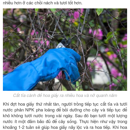
nhiều hơn ở các chồi nách và tươi tốt hơn.
Cắt tỉa cành để hoa giấy ra nhiều hoa và nở quanh năm
Khi đợt hoa giấy thứ nhất tàn, người trồng tiếp tục cắt tỉa và tưới
nước phân NPK pha loãng để bồi dưỡng cho cây và tiếp tục để
khô không tưới nước trong vài ngày. Sau đó bạn tưới một lượng
nước ít một đảm bảo đủ để cây sống. Thực hiện như vậy trong
khoảng 1-2 tuần sẽ giúp hoa giấy nảy lộc và ra hoa tiếp. Khi hoa