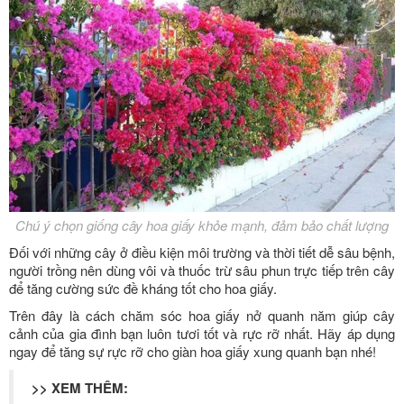
Chú ý chọn giống cây hoa giấy khỏe mạnh, đảm bảo chất lượng
Đối với những cây ở điều kiện môi trường và thời tiết dễ sâu bệnh,
người trồng nên dùng vôi và thuốc trừ sâu phun trực tiếp trên cây
để tăng cường sức đề kháng tốt cho hoa giấy.
Trên đây là cách chăm sóc hoa giấy nở quanh năm giúp cây
cảnh của gia đình bạn luôn tươi tốt và rực rỡ nhất. Hãy áp dụng
ngay để tăng sự rực rỡ cho giàn hoa giấy xung quanh bạn nhé!
>> XEM THÊM: